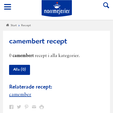
Till Norrmejerier start
Meny
Start
Recept
camembert recept
0
camembert
recept i alla kategorier.
Alla (0)
Relaterade recept:
camember
Dela
Dela
Dela
Dela
Skriv