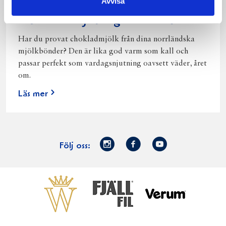
Avvisa
Norrländsk njutning i alla väder
Har du provat chokladmjölk från dina norrländska
mjölkbönder? Den är lika god varm som kall och
passar perfekt som vardagsnjutning oavsett väder, året
om.
Läs mer
Norrmejerier
Facebook
Youtube
Följ oss:
på
Instagram
Västerbottensost
Fjällfil
Verum
Start
Gör gott för
Gör gott för
Norrländska
Våra
Goda 
Norrland
Planeten
mjölkbönder
goda
Fisk