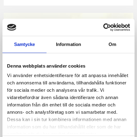
på
på
på
via
ut
Facebook
Twitter
Pinterest
e-
post
Samtycke
Information
Om
Denna webbplats använder cookies
Vi använder enhetsidentifierare för att anpassa innehållet
och annonserna till användarna, tillhandahålla funktioner
för sociala medier och analysera vår trafik. Vi
vidarebefordrar även sådana identifierare och annan
Bäst i test: Norrmejeriers laktosfria
information från din enhet till de sociala medier och
annons- och analysföretag som vi samarbetar med.
mjölk
Dessa kan i sin tur kombinera informationen med annan
information som du har tillhandahållit eller som de har
Vi kan stolt konstatera att vår laktosfria Mellanmjölk
samlat in när du har använt deras tjänster.
är bäst i smaktest när norrlänningarna sagt sitt. Fler än