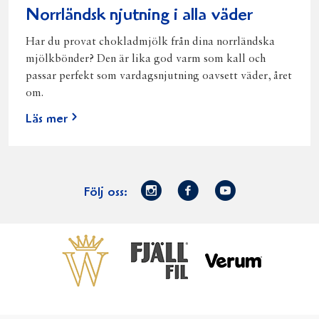
Norrländsk njutning i alla väder
Har du provat chokladmjölk från dina norrländska
mjölkbönder? Den är lika god varm som kall och
passar perfekt som vardagsnjutning oavsett väder, året
om.
Läs mer
Norrmejerier
Facebook
Youtube
Följ oss:
på
Instagram
Västerbottensost
Fjällfil
Verum
Start
Gör gott för
Gör gott för
Norrländska
Våra
Goda 
Norrland
Planeten
mjölkbönder
goda
Fisk
produkter