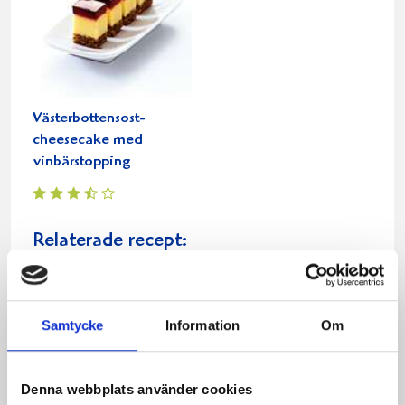
Västerbottensost-
cheesecake med
vinbärstopping
Relaterade recept:
frusen cheese cake
cheese
cake
cheese cake saffran
cheese cake kesella
Samtycke
Information
Om
cheese cake västerbottensost
Dela
Dela
Dela
Dela
Skriv
Denna webbplats använder cookies
på
på
på
via
ut