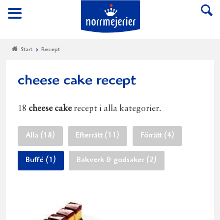
Till Norrmejerier start
Meny
Start
Recept
cheese cake recept
18
cheese cake
recept i alla kategorier.
Alla (18)
Efterrätt (11)
Förrätt (4)
Buffé (1)
Bakverk & godsaker (2)