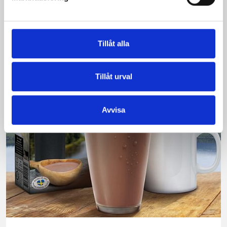
produkt vann testet.
Läs mer
Tillåt alla
Tillåt urval
Avvisa