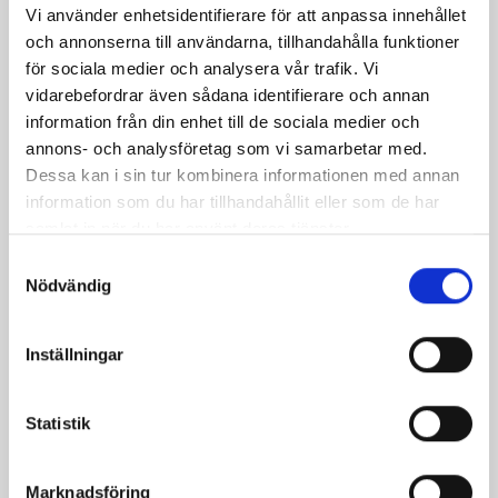
Facebook
Twitter
Pinterest
e-
Vi använder enhetsidentifierare för att anpassa innehållet
och annonserna till användarna, tillhandahålla funktioner
post
för sociala medier och analysera vår trafik. Vi
vidarebefordrar även sådana identifierare och annan
information från din enhet till de sociala medier och
annons- och analysföretag som vi samarbetar med.
Dessa kan i sin tur kombinera informationen med annan
information som du har tillhandahållit eller som de har
samlat in när du har använt deras tjänster.
Samtyckesval
Nödvändig
Inställningar
Bäst i test: Norrmejeriers laktosfria
mjölk
Statistik
Vi kan stolt konstatera att vår laktosfria Mellanmjölk
är bäst i smaktest när norrlänningarna sagt sitt. Fler än
Marknadsföring
200 norrlänningar fick deltog vid provsmakningen. Vår