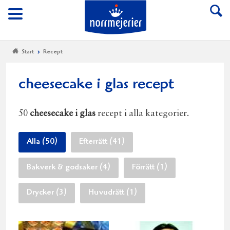
Till Norrmejerier start
Meny
Start
Recept
cheesecake i glas recept
50
cheesecake i glas
recept i alla kategorier.
Alla (50)
Efterrätt (41)
Bakverk & godsaker (4)
Förrätt (1)
Drycker (3)
Huvudrätt (1)