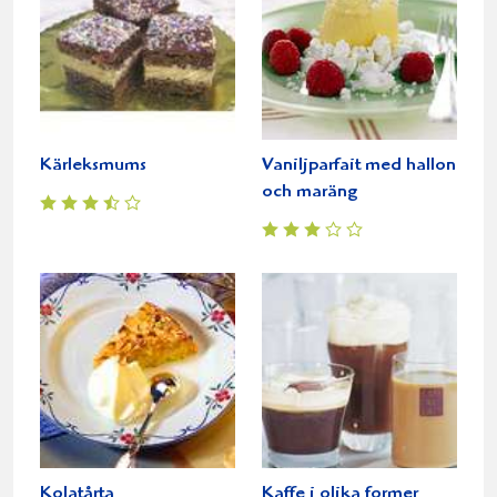
Kärleksmums
Vaniljparfait med hallon
och maräng
Kolatårta
Kaffe i olika former