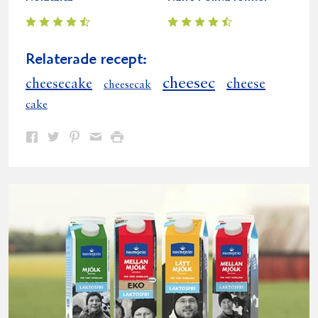
Relaterade recept:
cheesec
cheesecake
cheese
cheesecak
cake
Dela
Dela
Dela
Dela
Skriv
på
på
på
via
ut
Facebook
Twitter
Pinterest
e-
post