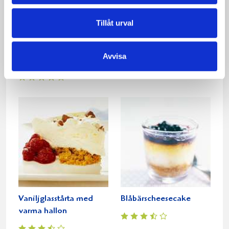
Tillåt urval
Cheesecake med
Hjortronglasspaj
Avvisa
gräddfil
Vaniljglasstårta med
Blåbärscheesecake
varma hallon