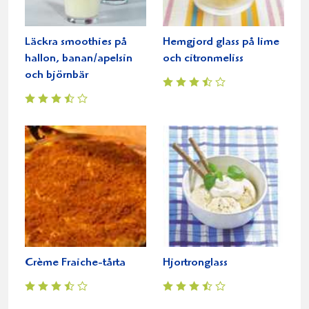
Läckra smoothies på
Hemgjord glass på lime
hallon, banan/apelsin
och citronmeliss
och björnbär
Crème Fraiche-tårta
Hjortronglass