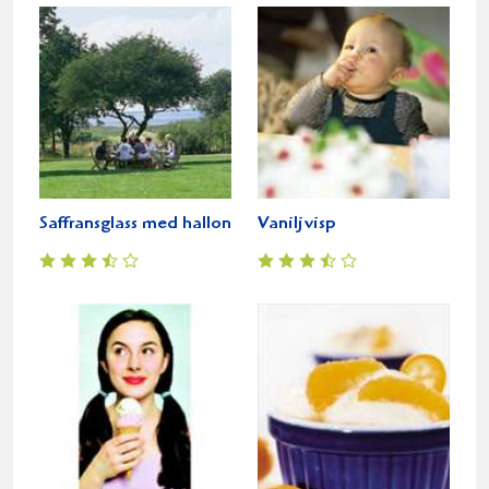
Saffransglass med hallon
Vaniljvisp