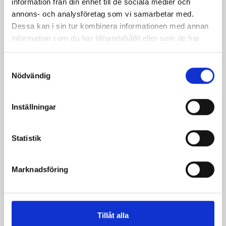
information från din enhet till de sociala medier och
annons- och analysföretag som vi samarbetar med.
Dessa kan i sin tur kombinera informationen med annan
information som du har tillhandahållit eller som de har
samlat in när du har använt deras tjänster.
Samtyckesval
Nödvändig
Inställningar
Chokladtårta från Irland
Marinerade jordgubbar
med fläderblomsparfait
Statistik
Marknadsföring
Tillåt alla