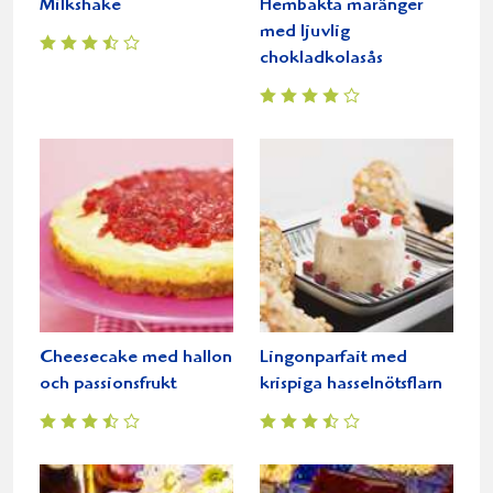
Milkshake
Hembakta maränger
med ljuvlig
chokladkolasås
Cheesecake med hallon
Lingonparfait med
och passionsfrukt
krispiga hasselnötsflarn