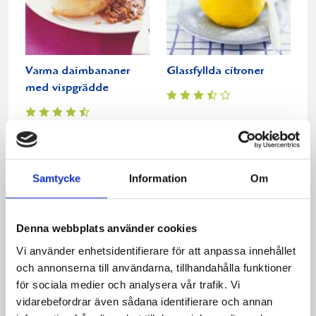
Varma daimbananer
Glassfyllda citroner
med vispgrädde
Samtycke
Information
Om
Denna webbplats använder cookies
Vi använder enhetsidentifierare för att anpassa innehållet
och annonserna till användarna, tillhandahålla funktioner
Brownies på mörk
Hallonparfait
för sociala medier och analysera vår trafik. Vi
choklad med vispklick
vidarebefordrar även sådana identifierare och annan