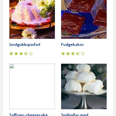
Jordgubbsparfait
Fudgekakor
Saffrans-cheesecake
Snöbollar med