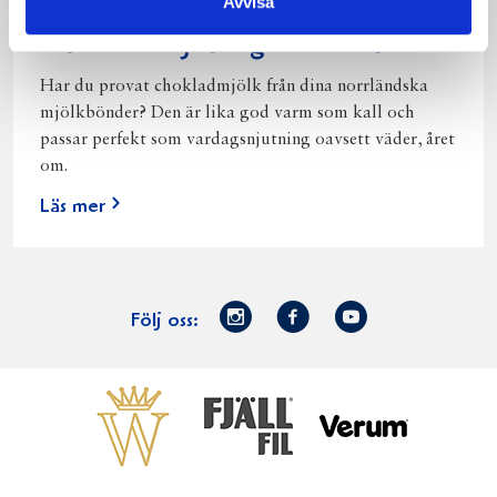
Avvisa
Norrländsk njutning i alla väder
Har du provat chokladmjölk från dina norrländska
mjölkbönder? Den är lika god varm som kall och
passar perfekt som vardagsnjutning oavsett väder, året
om.
Läs mer
Norrmejerier
Facebook
Youtube
Följ oss:
på
Instagram
Västerbottensost
Fjällfil
Verum
Start
Gör gott för
Gör gott för
Norrländska
Våra
Goda 
Norrland
Planeten
mjölkbönder
goda
Fisk