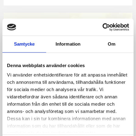
på
på
på
via
ut
Facebook
Twitter
Pinterest
e-
post
Samtycke
Information
Om
Denna webbplats använder cookies
Vi använder enhetsidentifierare för att anpassa innehållet
och annonserna till användarna, tillhandahålla funktioner
för sociala medier och analysera vår trafik. Vi
vidarebefordrar även sådana identifierare och annan
Bäst i test: Norrmejeriers laktosfria
information från din enhet till de sociala medier och
annons- och analysföretag som vi samarbetar med.
mjölk
Dessa kan i sin tur kombinera informationen med annan
information som du har tillhandahållit eller som de har
Vi kan stolt konstatera att vår laktosfria Mellanmjölk
samlat in när du har använt deras tjänster.
är bäst i smaktest när norrlänningarna sagt sitt. Fler än