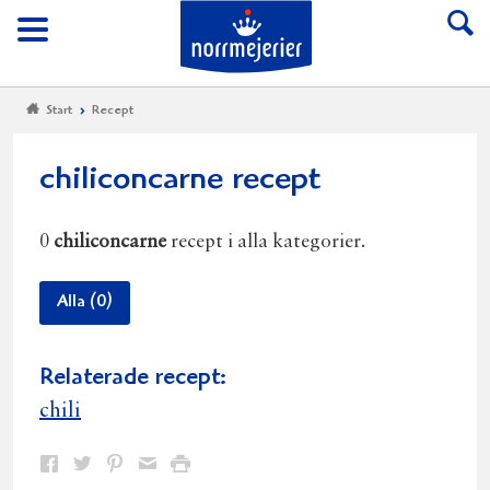
Till Norrmejerier start
Meny
Start
Recept
chiliconcarne recept
0
chiliconcarne
recept i alla kategorier.
Alla (0)
Relaterade recept:
chili
Dela
Dela
Dela
Dela
Skriv