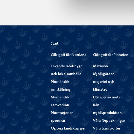
Start
Gör gott för Norrland
Gör gott för Planeten
Levande landsbygd
Matsvinn
och lokalsamhälle
Mjölkgården,
Norrländsk
mejeriet och
omställning
klimatet
Norrländsk
Utsläpp av metan
samverkan
från
Norrmejerier
mjölkproduktion
sponsrar
Våra förpackningar
Öppna landskap ger
Våra transporter