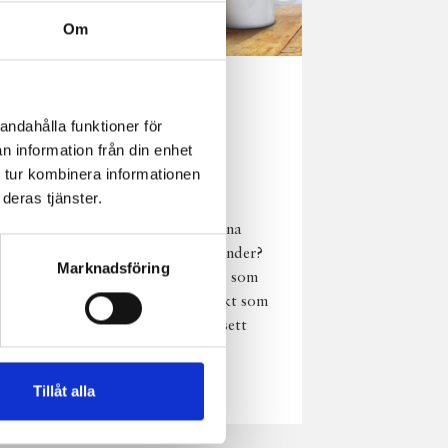
Om
Norrländsk
andahålla funktioner för
njutning i alla
n information från din enhet
väder
 tur kombinera informationen
deras tjänster.
Har du provat
chokladmjölk från dina
norrländska mjölkbönder?
Marknadsföring
Den är lika god varm som
kall och passar perfekt som
vardagsnjutning oavsett
väder, året om.
Läs mer
Tillåt alla