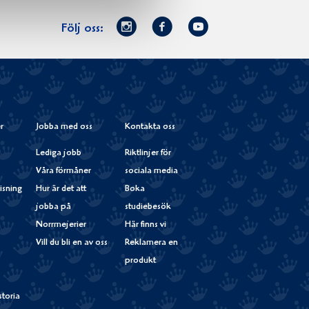
Norrmejerier
Facebook
Youtube
Följ oss:
på
Instagram
r
Jobba med oss
Kontakta oss
Lediga jobb
Riktlinjer för
Våra förmåner
sociala media
isning
Hur är det att
Boka
jobba på
studiebesök
Norrmejerier
Här finns vi
Vill du bli en av oss
Reklamera en
produkt
storia