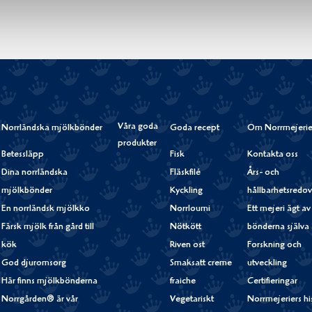
Våra goda
Norrländska mjölkbönder
Goda recept
Om Norrmejerie
produkter
Betessläpp
Fisk
Kontakta oss
Dina norrländska
Fläskfilé
Års- och
mjölkbönder
Kyckling
hållbarhetsredov
En norrländsk mjölkko
Norrloumi
Ett mejeri ägt av
Färsk mjölk från gård till
Nötkött
bönderna själva
kök
Riven ost
Forskning och
God djuromsorg
Smaksatt creme
utveckling
Här finns mjölkbönderna
fraiche
Certifieringar
Norrgården® är vår
Vegetariskt
Norrmejeriers hi