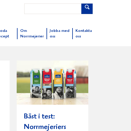
oda
Om
Jobba med
Kontakta
ecept
Norrmejerier
oss
oss
Bäst i test:
Norrmejeriers