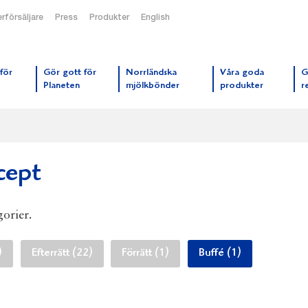
rförsäljare
Press
Produkter
English
orrmejerier startsida
för
Gör gott för
Norrländska
Våra goda
G
Planeten
mjölkbönder
produkter
r
cept
gorier.
)
Efterrätt (22)
Förrätt (1)
Buffé (1)