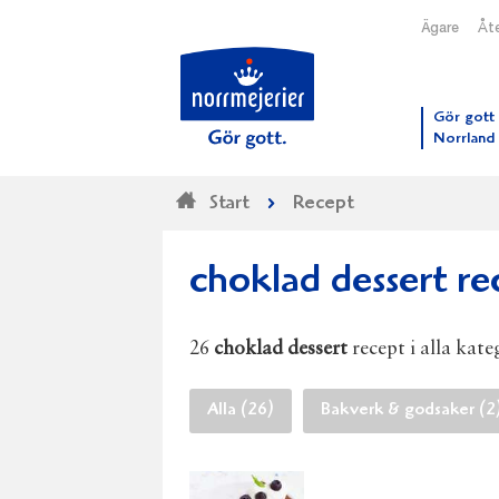
Ägare
Åte
Till N
Gör gott 
Norrland
Start
Recept
choklad dessert re
26
choklad dessert
recept i alla kate
Alla (26)
Bakverk & godsaker (2