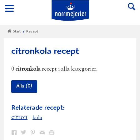
Till Norrmejerier start
Meny
Start
Recept
citronkola recept
0
citronkola
recept i alla kategorier.
Alla (0)
Relaterade recept:
citron
kola
Dela
Dela
Dela
Dela
Skriv