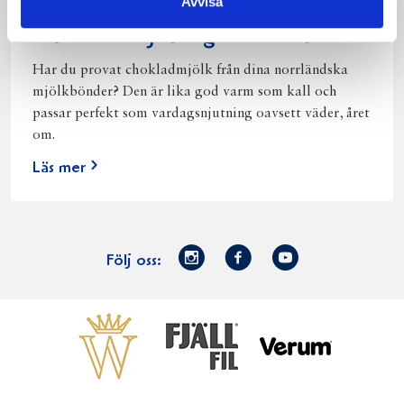
Avvisa
Norrländsk njutning i alla väder
Har du provat chokladmjölk från dina norrländska
mjölkbönder? Den är lika god varm som kall och
passar perfekt som vardagsnjutning oavsett väder, året
om.
Läs mer
Norrmejerier
Facebook
Youtube
Följ oss:
på
Instagram
Västerbottensost
Fjällfil
Verum
Start
Gör gott för
Gör gott för
Norrländska
Våra
Goda 
Norrland
Planeten
mjölkbönder
goda
Fisk