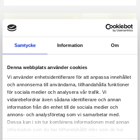
på
på
på
via
ut
Facebook
Twitter
Pinterest
e-
post
Samtycke
Information
Om
Denna webbplats använder cookies
Vi använder enhetsidentifierare för att anpassa innehållet
och annonserna till användarna, tillhandahålla funktioner
för sociala medier och analysera vår trafik. Vi
vidarebefordrar även sådana identifierare och annan
Bäst i test: Norrmejeriers laktosfria
information från din enhet till de sociala medier och
annons- och analysföretag som vi samarbetar med.
mjölk
Dessa kan i sin tur kombinera informationen med annan
information som du har tillhandahållit eller som de har
Vi kan stolt konstatera att vår laktosfria Mellanmjölk
samlat in när du har använt deras tjänster.
är bäst i smaktest när norrlänningarna sagt sitt. Fler än