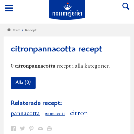
Till Norrmejerier start
Meny
Start
Recept
citronpannacotta recept
0
citronpannacotta
recept i alla kategorier.
Alla (0)
Relaterade recept:
citron
pannacotta
pannacott
Dela
Dela
Dela
Dela
Skriv