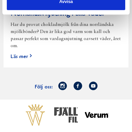
Avvisa
Norrländsk njutning i alla väder
Har du provat chokladmjölk från dina norrländska
mjölkbönder? Den är lika god varm som kall och
passar perfekt som vardagsnjutning oavsett väder, året
om.
Läs mer
Norrmejerier
Facebook
Youtube
Följ oss:
på
Instagram
Västerbottensost
Fjällfil
Verum
Start
Gör gott för
Gör gott för
Norrländska
Våra
Goda 
Norrland
Planeten
mjölkbönder
goda