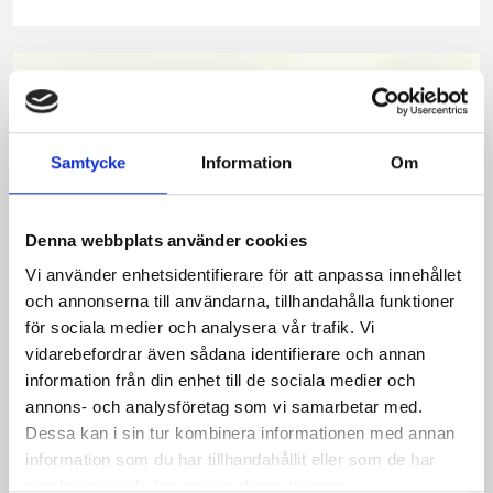
på
på
på
via
ut
Facebook
Twitter
Pinterest
e-
post
Samtycke
Information
Om
Denna webbplats använder cookies
Vi använder enhetsidentifierare för att anpassa innehållet
och annonserna till användarna, tillhandahålla funktioner
för sociala medier och analysera vår trafik. Vi
vidarebefordrar även sådana identifierare och annan
information från din enhet till de sociala medier och
Bäst i test: Norrmejeriers laktosfria
annons- och analysföretag som vi samarbetar med.
mjölk
Dessa kan i sin tur kombinera informationen med annan
information som du har tillhandahållit eller som de har
Vi kan stolt konstatera att vår laktosfria Mellanmjölk
samlat in när du har använt deras tjänster.
är bäst i smaktest när norrlänningarna sagt sitt. Fler än