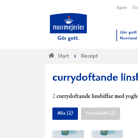
Ägare
Åte
Till N
Gör gott 
Norrland
Start
Recept
currydoftande lins
2
currydoftande linsbiffar med yogh
Alla (2)
Huvudrätt (2)