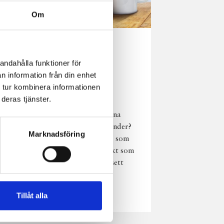
Om
Norrländsk
andahålla funktioner för
njutning i alla
n information från din enhet
väder
 tur kombinera informationen
deras tjänster.
Har du provat
chokladmjölk från dina
norrländska mjölkbönder?
Marknadsföring
Den är lika god varm som
kall och passar perfekt som
vardagsnjutning oavsett
väder, året om.
Läs mer
Tillåt alla