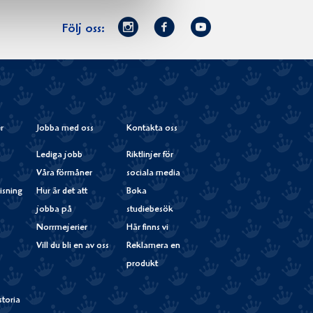
Norrmejerier
Facebook
Youtube
Följ oss:
på
Instagram
r
Jobba med oss
Kontakta oss
Lediga jobb
Riktlinjer för
Våra förmåner
sociala media
isning
Hur är det att
Boka
jobba på
studiebesök
Norrmejerier
Här finns vi
Vill du bli en av oss
Reklamera en
produkt
storia