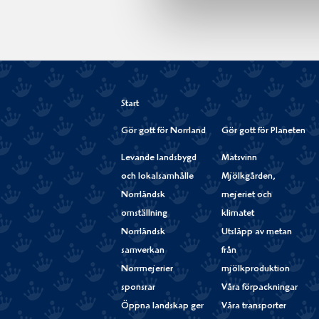
Start
Gör gott för Norrland
Gör gott för Planeten
Levande landsbygd
Matsvinn
och lokalsamhälle
Mjölkgården,
Norrländsk
mejeriet och
omställning
klimatet
Norrländsk
Utsläpp av metan
samverkan
från
Norrmejerier
mjölkproduktion
sponsrar
Våra förpackningar
Öppna landskap ger
Våra transporter