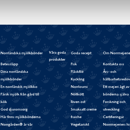
Våra goda
Norrländska mjölkbönder
Goda recept
Om Norrmejerie
produkter
Betessläpp
Fisk
Kontakta oss
Dina norrländska
Fläskfilé
Års- och
mjölkbönder
Kyckling
hållbarhetsredov
En norrländsk mjölkko
Norrloumi
Ett mejeri ägt av
Färsk mjölk från gård till
Nötkött
bönderna själva
kök
Riven ost
Forskning och
God djuromsorg
Smaksatt creme
utveckling
Här finns mjölkbönderna
fraiche
Certifieringar
Norrgården® är vår
Vegetariskt
Norrmejeriers hi