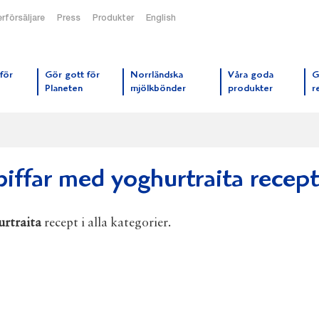
rförsäljare
Press
Produkter
English
orrmejerier startsida
för
Gör gott för
Norrländska
Våra goda
G
Planeten
mjölkbönder
produkter
r
biffar med yoghurtraita recept
urtraita
recept i alla kategorier.