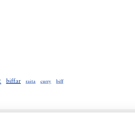
t
biffar
raita
curry
biff