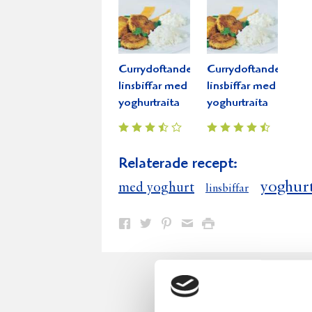
Currydoftande
Currydoftande
linsbiffar med
linsbiffar med
yoghurtraita
yoghurtraita
Relaterade recept:
yoghur
med yoghurt
linsbiffar
Dela
Dela
Dela
Dela
Skriv
på
på
på
via
ut
Facebook
Twitter
Pinterest
e-
post