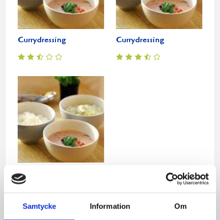
Currydressing
Currydressing
Röd currydressing
Samtycke
Information
Om
Relaterade recept: