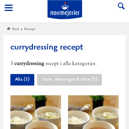
Till Norrmejerier start
Meny
Start
Recept
currydressing recept
3
currydressing
recept i alla kategorier.
Alla (3)
Såser, dressingar & röror (3)