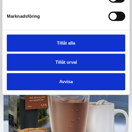
mjölk
Marknadsföring
Vi kan stolt konstatera att vår laktosfria Mellanmjölk
är bäst i smaktest när norrlänningarna sagt sitt. Fler än
200 norrlänningar fick deltog vid provsmakningen. Vår
produkt vann testet.
Tillåt alla
Läs mer
Tillåt urval
Avvisa