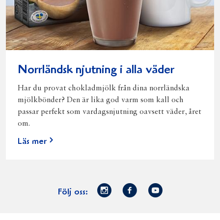
Norrländsk njutning i alla väder
Har du provat chokladmjölk från dina norrländska
mjölkbönder? Den är lika god varm som kall och
passar perfekt som vardagsnjutning oavsett väder, året
om.
Läs mer
Norrmejerier
Facebook
Youtube
Följ oss:
på
Instagram