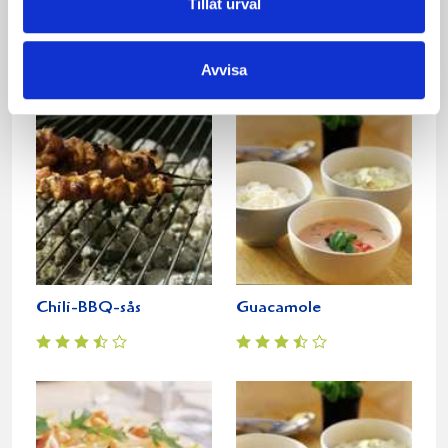
Tillåt urval
Kall Bearnaisesås
Avokadokräm
Avvisa
Chili-BBQ-sås
Guacamole