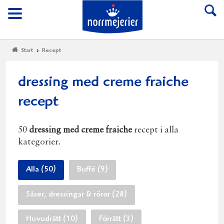
Till Norrmejerier start
Meny
Start
Recept
dressing med creme fraiche
recept
50
dressing med creme fraiche
recept i alla
kategorier.
Alla (50)
Buffé (9)
Såser, dressingar & röror (28)
Huvudrätt (10)
Förrätt (3)