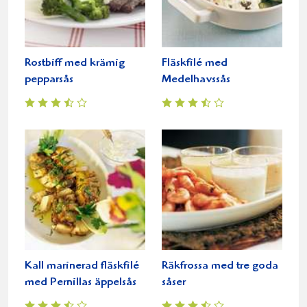
Rostbiff med krämig
Fläskfilé med
pepparsås
Medelhavssås
Kall marinerad fläskfilé
Räkfrossa med tre goda
med Pernillas äppelsås
såser