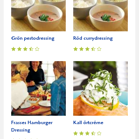
Grön pestodressing
Röd currydressing
Frasses Hamburger
Kall örtcréme
Dressing