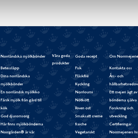
Våra goda
Norrländska mjölkbönder
Goda recept
Om Norrmejerie
produkter
Betessläpp
Fisk
Kontakta oss
Dina norrländska
Fläskfilé
Års- och
mjölkbönder
Kyckling
hållbarhetsredov
En norrländsk mjölkko
Norrloumi
Ett mejeri ägt av
Färsk mjölk från gård till
Nötkött
bönderna själva
kök
Riven ost
Forskning och
God djuromsorg
Smaksatt creme
utveckling
Här finns mjölkbönderna
fraiche
Certifieringar
Norrgården® är vår
Vegetariskt
Norrmejeriers hi