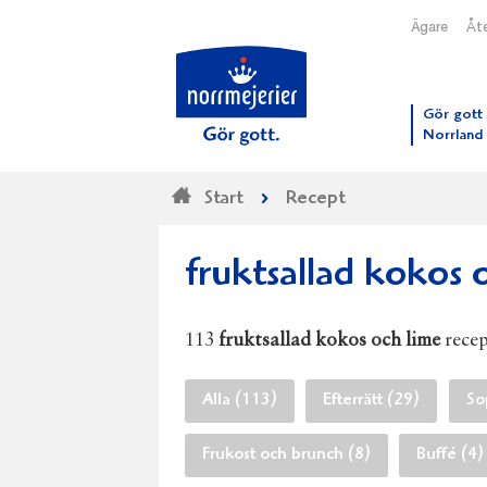
Ägare
Åte
Till N
Gör gott 
Norrland
Start
Recept
fruktsallad kokos 
113
fruktsallad kokos och lime
recep
Alla (113)
Efterrätt (29)
So
Frukost och brunch (8)
Buffé (4)