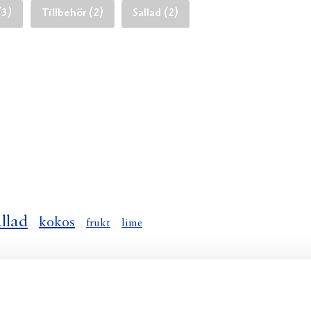
(3)
Tillbehör (2)
Sallad (2)
allad
kokos
frukt
lime