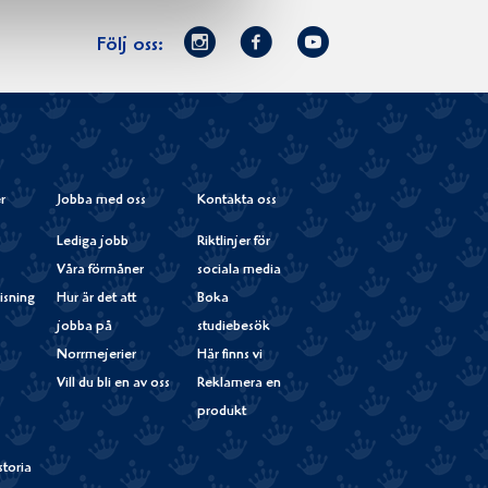
Norrmejerier
Facebook
Youtube
Följ oss:
på
Instagram
r
Jobba med oss
Kontakta oss
Lediga jobb
Riktlinjer för
Våra förmåner
sociala media
isning
Hur är det att
Boka
jobba på
studiebesök
Norrmejerier
Här finns vi
Vill du bli en av oss
Reklamera en
produkt
storia