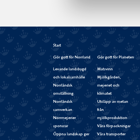
Start
Gör gott för Norrland
Gör gott för Planeten
Levande landsbygd
Matsvinn
och lokalsamhälle
Mjölkgården,
Norrländsk
mejeriet och
omställning
klimatet
Norrländsk
Utsläpp av metan
samverkan
från
Norrmejerier
mjölkproduktion
sponsrar
Våra förpackningar
Öppna landskap ger
Våra transporter