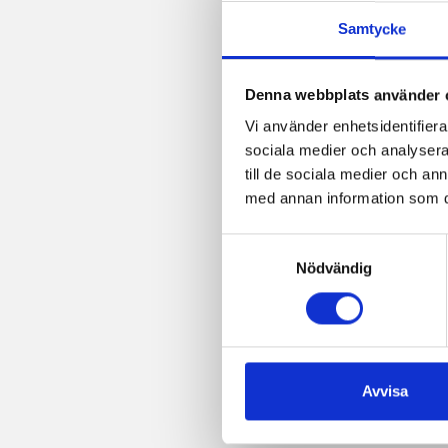
post
Samtycke
Denna webbplats använder 
Vi använder enhetsidentifierar
sociala medier och analysera 
till de sociala medier och a
med annan information som du 
Samtyckesval
Nödvändig
Avvisa