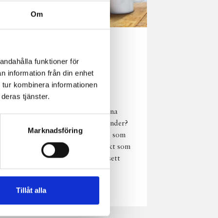
Om
Norrländsk
andahålla funktioner för
njutning i alla
n information från din enhet
väder
 tur kombinera informationen
deras tjänster.
Har du provat
chokladmjölk från dina
norrländska mjölkbönder?
Marknadsföring
Den är lika god varm som
kall och passar perfekt som
vardagsnjutning oavsett
väder, året om.
Läs mer
Tillåt alla