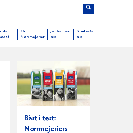
oda
Om
Jobba med
Kontakta
ecept
Norrmejerier
oss
oss
Bäst i test:
Norrmejeriers