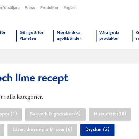
rförsäljare
Press
Produkter
English
orrmejerier startsida
för
Gör gott för
Norrländska
Våra goda
G
Planeten
mjölkbönder
produkter
r
och lime recept
t i alla kategorier.
ppor (1)
Bakverk & godsaker (6)
Huvudrätt (38)
Såser, dressingar & röror (6)
Drycker (2)