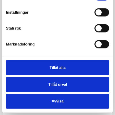
Inställningar
Snabblagad efterrätt
Rika små riddare med
honungssås
Statistik
Marknadsföring
Tillåt alla
Tillåt urval
Honungsglass med tutti-
Matig bönsallad
frutti
Avvisa