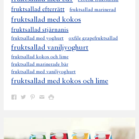
fruktsallad efterrätt
fruktsallad marinerad
fruktsallad med kokos
fruktsallad stjärnanis
fruktsallad med yoghurt
oxfile grapefruktsallad
fruktsallad vaniljyoghurt
fruktsallad kokos och lime
fruktsallad marinerade bär
fruktsallad med vaniljyoghurt
fruktsallad med kokos och lime
Dela
Dela
Dela
Dela
Skriv
på
på
på
via
ut
Facebook
Twitter
Pinterest
e-
post