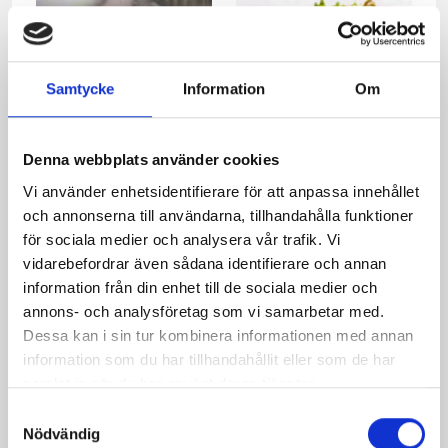
Samtycke
Information
Om
Denna webbplats använder cookies
Oxfilé med blue
Krämig rotfruktssallad
Vi använder enhetsidentifierare för att anpassa innehållet
cheese, potatistårta och
och annonserna till användarna, tillhandahålla funktioner
grapefruktsallad
för sociala medier och analysera vår trafik. Vi
vidarebefordrar även sådana identifierare och annan
information från din enhet till de sociala medier och
annons- och analysföretag som vi samarbetar med.
Dessa kan i sin tur kombinera informationen med annan
information som du har tillhandahållit eller som de har
samlat in när du har använt deras tjänster.
Samtyckesval
Nödvändig