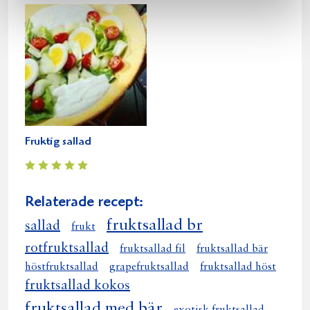
Fruktig sallad
Relaterade recept:
fruktsallad br
sallad
frukt
rotfruktsallad
fruktsallad fil
fruktsallad bär
höstfruktsallad
grapefruktsallad
fruktsallad höst
fruktsallad kokos
fruktsallad med bär
exotisk fruktsallad