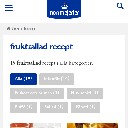
Till Norrmejerier start
Meny
Start
Recept
fruktsallad recept
19
fruktsallad
recept i alla kategorier.
Alla (19)
Efterrätt (14)
Frukost och brunch (1)
Huvudrätt (1)
Buffé (1)
Sallad (1)
Förrätt (1)