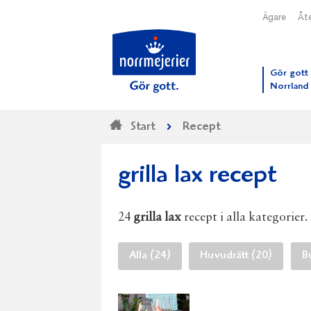
Ägare
Åte
Till N
Gör gott 
Norrland
Start
Recept
grilla lax recept
24
grilla lax
recept i alla kategorier.
Alla (24)
Huvudrätt (20)
B