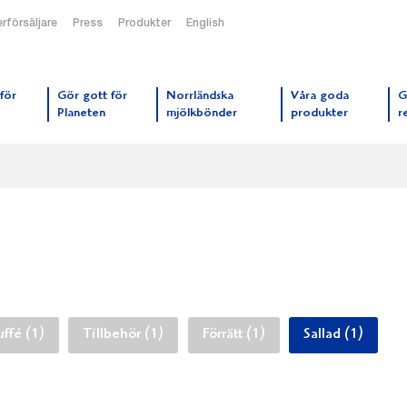
rförsäljare
Press
Produkter
English
orrmejerier startsida
för
Gör gott för
Norrländska
Våra goda
G
Planeten
mjölkbönder
produkter
r
uffé (1)
Tillbehör (1)
Förrätt (1)
Sallad (1)