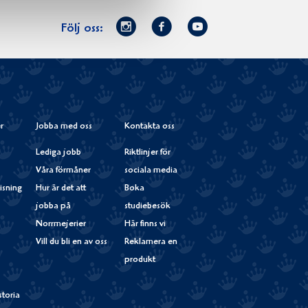
Norrmejerier
Facebook
Youtube
Följ oss:
på
Instagram
r
Jobba med oss
Kontakta oss
Lediga jobb
Riktlinjer för
Våra förmåner
sociala media
isning
Hur är det att
Boka
jobba på
studiebesök
Norrmejerier
Här finns vi
Vill du bli en av oss
Reklamera en
produkt
storia