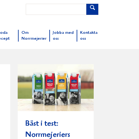
oda
Om
Jobba med
Kontakta
ecept
Norrmejerier
oss
oss
Bäst i test:
Norrmejeriers