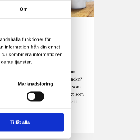
Om
Norrländsk
andahålla funktioner för
njutning i alla
n information från din enhet
väder
 tur kombinera informationen
deras tjänster.
Har du provat
chokladmjölk från dina
norrländska mjölkbönder?
Marknadsföring
Den är lika god varm som
kall och passar perfekt som
vardagsnjutning oavsett
väder, året om.
Läs mer
Tillåt alla