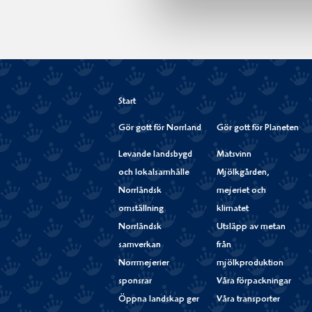
Start
Gör gott för Norrland
Gör gott för Planeten
Levande landsbygd
Matsvinn
och lokalsamhälle
Mjölkgården,
Norrländsk
mejeriet och
omställning
klimatet
Norrländsk
Utsläpp av metan
samverkan
från
Norrmejerier
mjölkproduktion
sponsrar
Våra förpackningar
Öppna landskap ger
Våra transporter