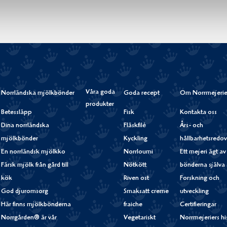
Våra goda
Norrländska mjölkbönder
Goda recept
Om Norrmejerie
produkter
Betessläpp
Fisk
Kontakta oss
Dina norrländska
Fläskfilé
Års- och
mjölkbönder
Kyckling
hållbarhetsredov
En norrländsk mjölkko
Norrloumi
Ett mejeri ägt av
Färsk mjölk från gård till
Nötkött
bönderna själva
kök
Riven ost
Forskning och
God djuromsorg
Smaksatt creme
utveckling
Här finns mjölkbönderna
fraiche
Certifieringar
Norrgården® är vår
Vegetariskt
Norrmejeriers hi