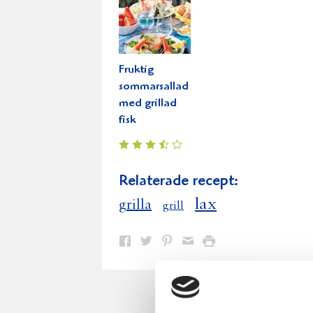
Fruktig
sommarsallad
med grillad
fisk
Relaterade recept:
lax
grilla
grill
Dela
Dela
Dela
Dela
Skriv
på
på
på
via
ut
Facebook
Twitter
Pinterest
e-
post