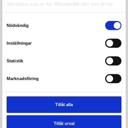
information som du har tillhandahållit eller som de har
samlat in när du har använt deras tjänster.
C++ Smoothie
Hallonsmoothie
Samtyckesval
Nödvändig
Inställningar
Statistik
Marknadsföring
Milkshake
Tillåt alla
Relaterade recept:
Tillåt urval
smoothie
hallon smoothie
smoothies