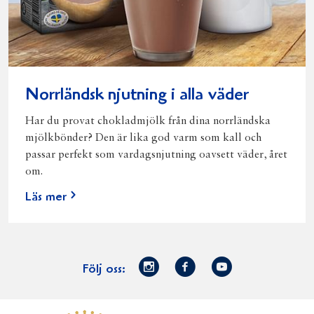
Norrländsk njutning i alla väder
Har du provat chokladmjölk från dina norrländska
mjölkbönder? Den är lika god varm som kall och
passar perfekt som vardagsnjutning oavsett väder, året
om.
Läs mer
Norrmejerier
Facebook
Youtube
Följ oss:
på
Instagram