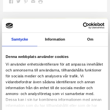
Dela
Dela
Dela
Dela
Skriv
på
på
på
via
ut
Facebook
Twitter
Pinterest
e-
post
Samtycke
Information
Om
Denna webbplats använder cookies
Vi använder enhetsidentifierare för att anpassa innehållet
och annonserna till användarna, tillhandahålla funktioner
för sociala medier och analysera vår trafik. Vi
vidarebefordrar även sådana identifierare och annan
information från din enhet till de sociala medier och
Bäst i test: Norrmejeriers laktosfria
annons- och analysföretag som vi samarbetar med.
Dessa kan i sin tur kombinera informationen med annan
mjölk
information som du har tillhandahållit eller som de har
Vi kan stolt konstatera att vår laktosfria Mellanmjölk