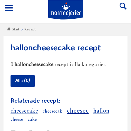
Till Norrmejerier start
Meny
Start
Recept
halloncheesecake recept
0
halloncheesecake
recept i alla kategorier.
Alla (0)
Relaterade recept:
cheesec
cheesecake
hallon
cheesecak
cheese
cake