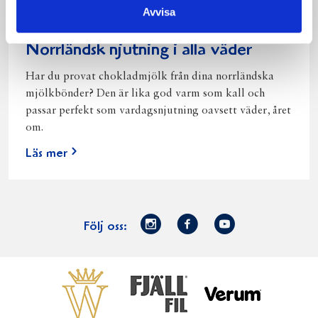
Avvisa
Norrländsk njutning i alla väder
Har du provat chokladmjölk från dina norrländska
mjölkbönder? Den är lika god varm som kall och
passar perfekt som vardagsnjutning oavsett väder, året
om.
Läs mer
Norrmejerier
Facebook
Youtube
Följ oss:
på
Instagram
Västerbottensost
Fjällfil
Verum
Start
Gör gott för
Gör gott för
Norrländska
Våra
Goda 