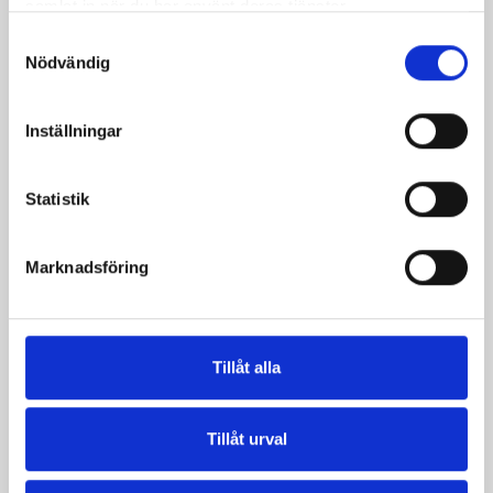
samlat in när du har använt deras tjänster.
är bäst i smaktest när norrlänningarna sagt sitt. Fler än
Samtyckesval
200 norrlänningar fick deltog vid provsmakningen. Vår
Nödvändig
produkt vann testet.
Läs mer
Inställningar
Statistik
Marknadsföring
Tillåt alla
Tillåt urval