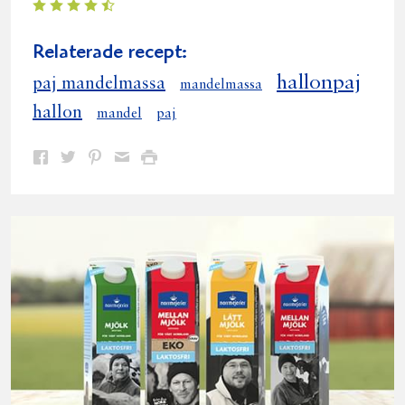
Relaterade recept:
hallonpaj
paj mandelmassa
mandelmassa
hallon
mandel
paj
Dela
Dela
Dela
Dela
Skriv
på
på
på
via
ut
Facebook
Twitter
Pinterest
e-
post