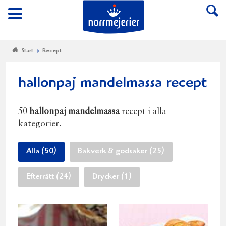
Till Norrmejerier start
Meny
Start
Recept
hallonpaj mandelmassa recept
50
hallonpaj mandelmassa
recept i alla
kategorier.
Alla (50)
Bakverk & godsaker (25)
Efterrätt (24)
Drycker (1)