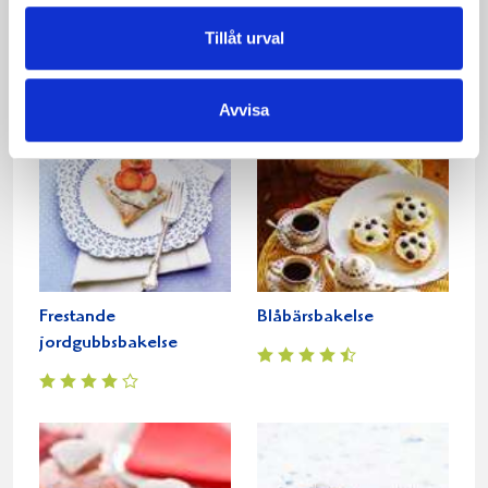
Blåbärsbakelse
Muffinssemlor
Tillåt urval
Avvisa
Frestande
Blåbärsbakelse
jordgubbsbakelse