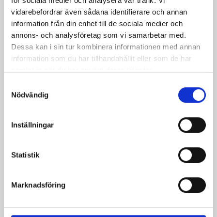
för sociala medier och analysera vår trafik. Vi
vidarebefordrar även sådana identifierare och annan
information från din enhet till de sociala medier och
annons- och analysföretag som vi samarbetar med.
Dessa kan i sin tur kombinera informationen med annan
information som du har tillhandahållit eller som de har
samlat in när du har använt deras tjänster.
Samtyckesval
Nödvändig
Bäst i test: Norrmejeriers laktosfria
mjölk
Inställningar
Vi kan stolt konstatera att vår laktosfria Mellanmjölk
är bäst i smaktest när norrlänningarna sagt sitt. Fler än
Statistik
200 norrlänningar fick deltog vid provsmakningen. Vår
produkt vann testet.
Marknadsföring
Läs mer