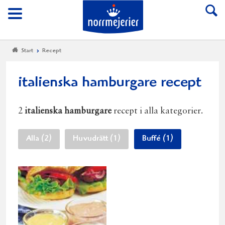
Till Norrmejerier start
Meny
Start
Recept
italienska hamburgare recept
2
italienska hamburgare
recept i alla kategorier.
Alla (2)
Huvudrätt (1)
Buffé (1)