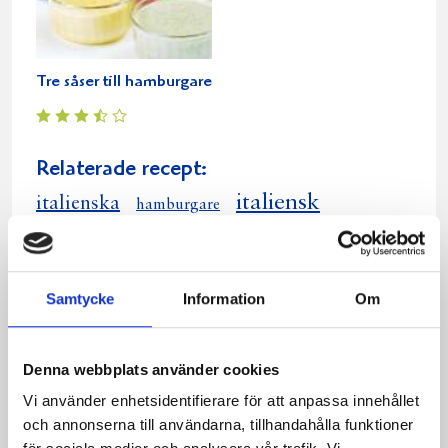
Tre såser till hamburgare
Relaterade recept:
italiensk
italienska
hamburgare
burgare
Dela
Dela
Dela
Dela
Skriv
Samtycke
Information
Om
på
på
på
via
ut
Facebook
Twitter
Pinterest
e-
post
Denna webbplats använder cookies
Vi använder enhetsidentifierare för att anpassa innehållet
och annonserna till användarna, tillhandahålla funktioner