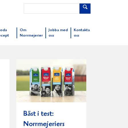
oda
Om
Jobba med
Kontakta
ecept
Norrmejerier
oss
oss
Bäst i test:
Norrmejeriers