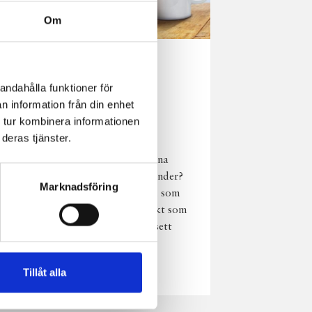
Om
Norrländsk
andahålla funktioner för
njutning i alla
n information från din enhet
väder
 tur kombinera informationen
deras tjänster.
Har du provat
chokladmjölk från dina
norrländska mjölkbönder?
Marknadsföring
Den är lika god varm som
kall och passar perfekt som
vardagsnjutning oavsett
väder, året om.
Läs mer
Tillåt alla