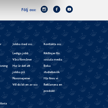
Norrmejerier
Facebook
Youtube
Följ oss:
på
Instagram
r
Jobba med oss
Kontakta oss
Lediga jobb
Riktlinjer för
Våra förmåner
sociala media
isning
Hur är det att
Boka
jobba på
studiebesök
Norrmejerier
Här finns vi
Vill du bli en av oss
Reklamera en
produkt
storia