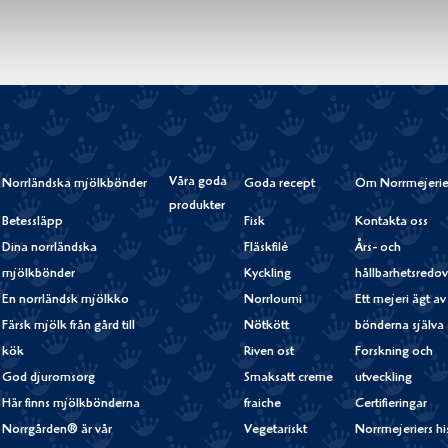
Våra goda
Norrländska mjölkbönder
Goda recept
Om Norrmejerie
produkter
Betessläpp
Fisk
Kontakta oss
Dina norrländska
Fläskfilé
Års- och
mjölkbönder
Kyckling
hållbarhetsredov
En norrländsk mjölkko
Norrloumi
Ett mejeri ägt av
Färsk mjölk från gård till
Nötkött
bönderna själva
kök
Riven ost
Forskning och
God djuromsorg
Smaksatt creme
utveckling
Här finns mjölkbönderna
fraiche
Certifieringar
Norrgården® är vår
Vegetariskt
Norrmejeriers hi