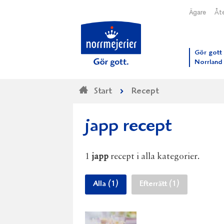
Ägare
Åte
Till N
Gör gott 
Norrland
Start
Recept
japp recept
1
japp
recept i alla kategorier.
Alla (1)
Efterrätt (1)