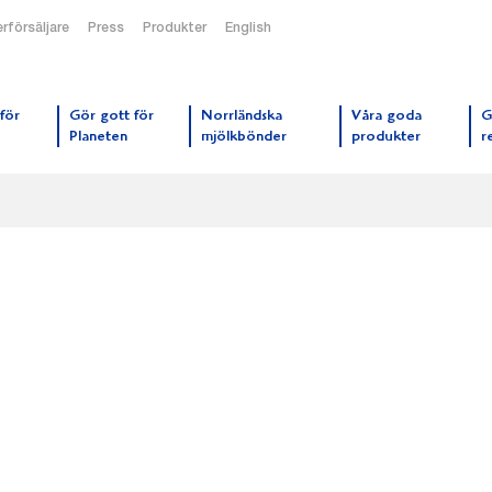
rförsäljare
Press
Produkter
English
orrmejerier startsida
för
Gör gott för
Norrländska
Våra goda
G
Planeten
mjölkbönder
produkter
r