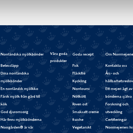
Våra goda
Norrländska mjölkbönder
Goda recept
Om Norrmejerie
produkter
Betessläpp
Fisk
Kontakta oss
Dina norrländska
Fläskfilé
Års- och
mjölkbönder
Kyckling
hållbarhetsredov
En norrländsk mjölkko
Norrloumi
Ett mejeri ägt av
Färsk mjölk från gård till
Nötkött
bönderna själva
kök
Riven ost
Forskning och
God djuromsorg
Smaksatt creme
utveckling
Här finns mjölkbönderna
fraiche
Certifieringar
Norrgården® är vår
Vegetariskt
Norrmejeriers hi