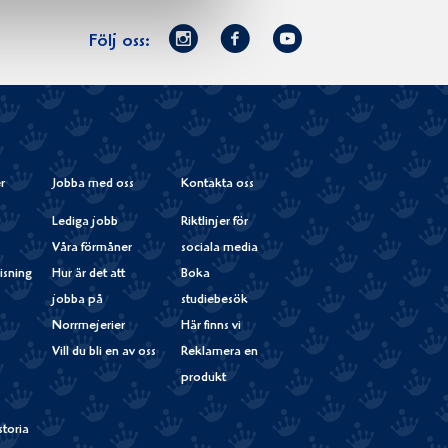
Norrmejerier
Facebook
Youtube
Följ oss:
på
Instagram
r
Jobba med oss
Kontakta oss
Lediga jobb
Riktlinjer för
Våra förmåner
sociala media
isning
Hur är det att
Boka
jobba på
studiebesök
Norrmejerier
Här finns vi
Vill du bli en av oss
Reklamera en
produkt
storia