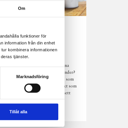
Om
Norrländsk
andahålla funktioner för
njutning i alla
n information från din enhet
väder
 tur kombinera informationen
deras tjänster.
Har du provat
chokladmjölk från dina
norrländska mjölkbönder?
Marknadsföring
Den är lika god varm som
kall och passar perfekt som
vardagsnjutning oavsett
väder, året om.
Läs mer
Tillåt alla