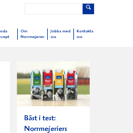
oda
Om
Jobba med
Kontakta
ecept
Norrmejerier
oss
oss
Bäst i test:
Norrmejeriers