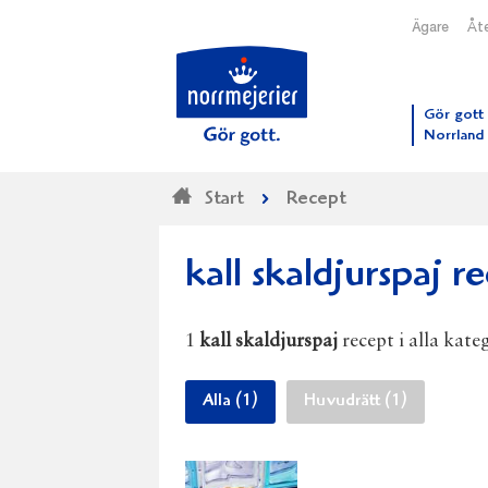
Ägare
Åte
Till N
Gör gott 
Norrland
Start
Recept
kall skaldjurspaj r
1
kall skaldjurspaj
recept i alla kate
Alla (1)
Huvudrätt (1)