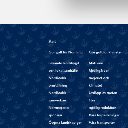
Start
Gör gott för Norrland
Gör gott för Planeten
Levande landsbygd
Matsvinn
och lokalsamhälle
Mjölkgården,
Norrländsk
mejeriet och
omställning
klimatet
Norrländsk
Utsläpp av metan
samverkan
från
Norrmejerier
mjölkproduktion
sponsrar
Våra förpackningar
Öppna landskap ger
Våra transporter