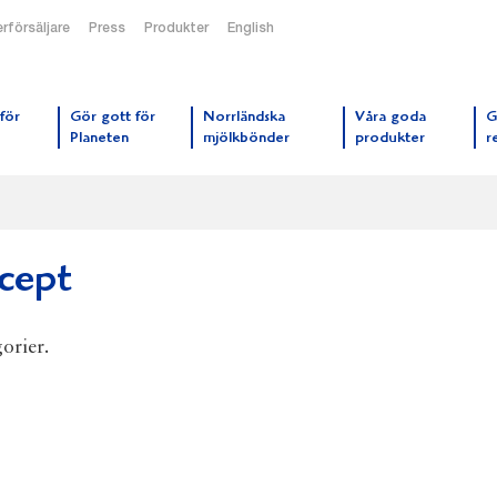
rförsäljare
Press
Produkter
English
orrmejerier startsida
för
Gör gott för
Norrländska
Våra goda
G
Planeten
mjölkbönder
produkter
r
ecept
gorier.