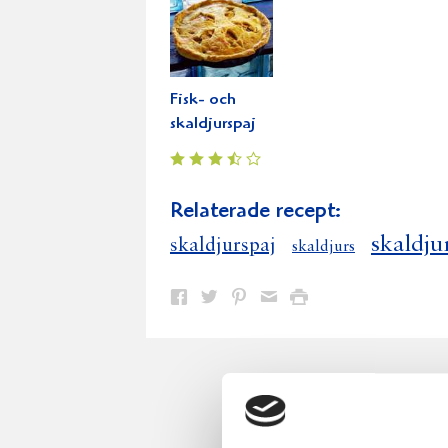
Fisk- och
skaldjurspaj
Relaterade recept:
skaldju
skaldjurspaj
skaldjurs
Dela
Dela
Dela
Dela
Skriv
på
på
på
via
ut
Facebook
Twitter
Pinterest
e-
post