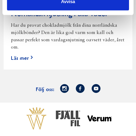
Avvisa
Norrländsk njutning i alla väder
Har du provat chokladmjölk från dina norrländska
mjölkbönder? Den är lika god varm som kall och
passar perfekt som vardagsnjutning oavsett väder, året
om.
Läs mer
Norrmejerier
Facebook
Youtube
Följ oss:
på
Instagram
Västerbottensost
Fjällfil
Verum
Start
Gör gott för
Gör gott för
Norrländska
Våra
Goda 
Norrland
Planeten
mjölkbönder
goda