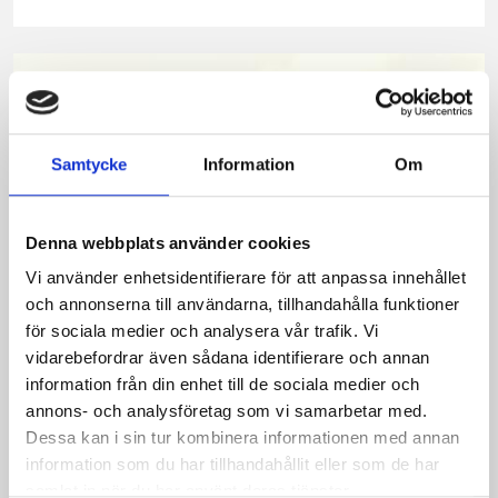
på
på
på
via
ut
Facebook
Twitter
Pinterest
e-
post
Samtycke
Information
Om
Denna webbplats använder cookies
Vi använder enhetsidentifierare för att anpassa innehållet
och annonserna till användarna, tillhandahålla funktioner
för sociala medier och analysera vår trafik. Vi
vidarebefordrar även sådana identifierare och annan
information från din enhet till de sociala medier och
Bäst i test: Norrmejeriers laktosfria
annons- och analysföretag som vi samarbetar med.
mjölk
Dessa kan i sin tur kombinera informationen med annan
information som du har tillhandahållit eller som de har
Vi kan stolt konstatera att vår laktosfria Mellanmjölk
samlat in när du har använt deras tjänster.
är bäst i smaktest när norrlänningarna sagt sitt. Fler än