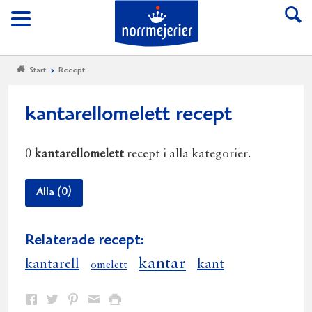
Till Norrmejerier start
Meny
Start
Recept
kantarellomelett recept
0
kantarellomelett
recept i alla kategorier.
Alla (0)
Relaterade recept:
kantar
kantarell
kant
omelett
Dela
Dela
Dela
Dela
Skriv