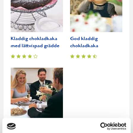
Kladdig chokladkaka
God kladdig
med lättvispad grädde
chokladkaka
God kladdig