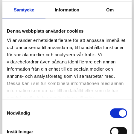
chokladkaka med
nougattäcke
Samtycke
Information
Om
Denna webbplats använder cookies
Relaterade recept:
Vi använder enhetsidentifierare för att anpassa innehållet
kak
kladdkaka
kaka
och annonserna till användarna, tillhandahålla funktioner
för sociala medier och analysera vår trafik. Vi
Dela
Dela
Dela
Dela
Skriv
vidarebefordrar även sådana identifierare och annan
på
på
på
via
ut
information från din enhet till de sociala medier och
annons- och analysföretag som vi samarbetar med.
Facebook
Twitter
Pinterest
e-
Dessa kan i sin tur kombinera informationen med annan
post
information som du har tillhandahållit eller som de har
samlat in när du har använt deras tjänster.
Samtyckesval
Nödvändig
Inställningar