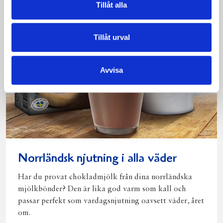
Tillåt alla
Tillåt urval
Avvisa
Norrländsk njutning i alla väder
Har du provat chokladmjölk från dina norrländska
mjölkbönder? Den är lika god varm som kall och
passar perfekt som vardagsnjutning oavsett väder, året
om.