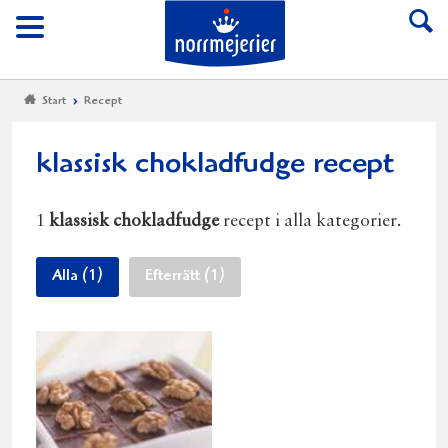
Till Norrmejerier start
Meny
Start
Recept
klassisk chokladfudge recept
1
klassisk chokladfudge
recept i alla kategorier.
Alla (1)
Efterrätt (1)