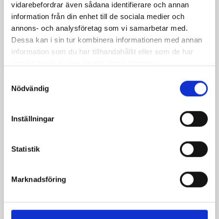
vidarebefordrar även sådana identifierare och annan
information från din enhet till de sociala medier och
annons- och analysföretag som vi samarbetar med.
Dessa kan i sin tur kombinera informationen med annan
information som du har tillhandahållit eller som de har
samlat in när du har använt deras tjänster.
Samtyckesval
Bäst i test: Norrmejeriers laktosfria
Nödvändig
mjölk
Inställningar
Vi kan stolt konstatera att vår laktosfria Mellanmjölk
är bäst i smaktest när norrlänningarna sagt sitt. Fler än
200 norrlänningar fick deltog vid provsmakningen. Vår
Statistik
produkt vann testet.
Läs mer
Marknadsföring