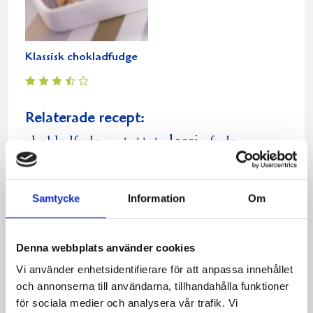
Klassisk chokladfudge
Relaterade recept:
lassi
chokladfudge
fudge
choklad
Dela
Dela
Dela
Dela
Skriv
på
på
på
via
ut
Samtycke
Information
Om
Facebook
Twitter
Pinterest
e-
post
Denna webbplats använder cookies
Vi använder enhetsidentifierare för att anpassa innehållet
och annonserna till användarna, tillhandahålla funktioner
för sociala medier och analysera vår trafik. Vi