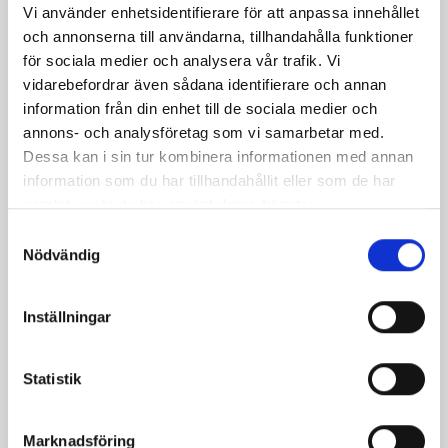
Facebook
Twitter
Pinterest
e-
Vi använder enhetsidentifierare för att anpassa innehållet
och annonserna till användarna, tillhandahålla funktioner
post
för sociala medier och analysera vår trafik. Vi
vidarebefordrar även sådana identifierare och annan
information från din enhet till de sociala medier och
annons- och analysföretag som vi samarbetar med.
Dessa kan i sin tur kombinera informationen med annan
information som du har tillhandahållit eller som de har
samlat in när du har använt deras tjänster.
Samtyckesval
Nödvändig
Inställningar
Bäst i test: Norrmejeriers laktosfria
mjölk
Statistik
Vi kan stolt konstatera att vår laktosfria Mellanmjölk
är bäst i smaktest när norrlänningarna sagt sitt. Fler än
Marknadsföring
200 norrlänningar fick deltog vid provsmakningen. Vår