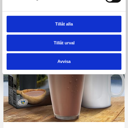
produkt vann testet.
Läs mer
Tillåt alla
Tillåt urval
Avvisa