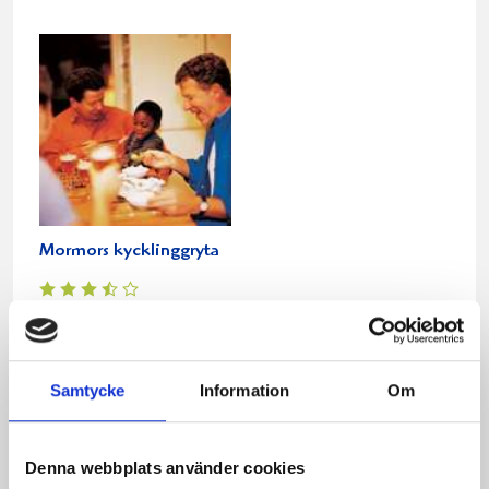
Mormors kycklinggryta
Relaterade recept:
bacon
kyckling bacon
kyckling
Samtycke
Information
Om
Dela
Dela
Dela
Dela
Skriv
Denna webbplats använder cookies
på
på
på
via
ut