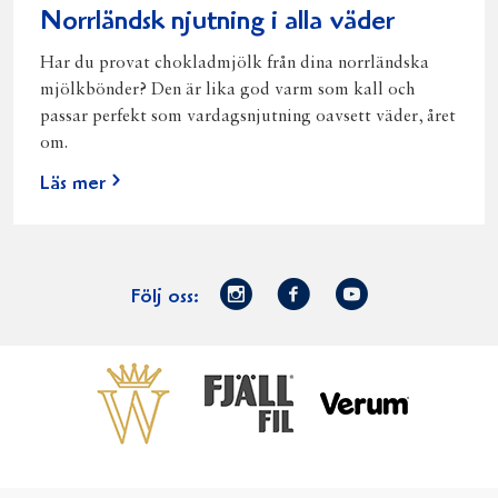
Norrländsk njutning i alla väder
Har du provat chokladmjölk från dina norrländska
mjölkbönder? Den är lika god varm som kall och
passar perfekt som vardagsnjutning oavsett väder, året
om.
Läs mer
Norrmejerier
Facebook
Youtube
Följ oss:
på
Instagram
Västerbottensost
Fjällfil
Verum
Start
Gör gott för
Gör gott för
Norrländska
Våra
Goda 
Norrland
Planeten
mjölkbönder
goda
Fisk
produkter
Levande
Matsvinn
Betessläpp