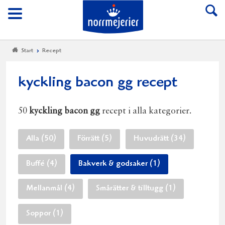
Till Norrmejerier start
Meny
Start
Recept
kyckling bacon gg recept
50
kyckling bacon gg
recept i alla kategorier.
Alla (50)
Förrätt (5)
Huvudrätt (34)
Buffé (4)
Bakverk & godsaker (1)
Mellanmål (4)
Smårätter & tilltugg (1)
Soppor (1)