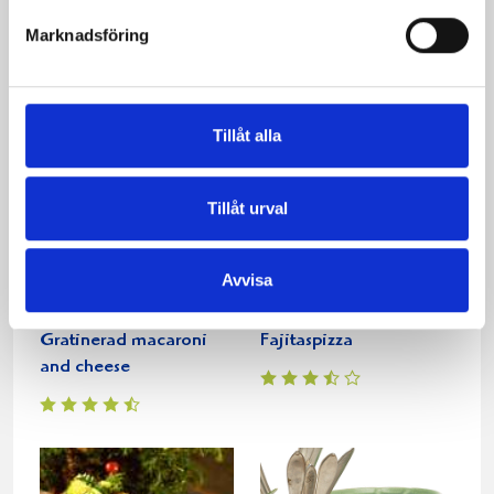
Kycklingfärs i ugnen
Kycklingfilé på
Marknadsföring
grönsaksbädd
Tillåt alla
Tillåt urval
Avvisa
Gratinerad macaroni
Fajitaspizza
and cheese