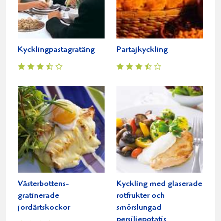
Kycklingpastagratäng
Partajkyckling
Västerbottens-
Kyckling med glaserade
gratinerade
rotfrukter och
jordärtskockor
smörslungad
persiljepotatis