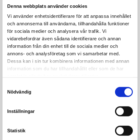
Denna webbplats använder cookies
Vi använder enhetsidentifierare för att anpassa innehållet
Baconlindad
Ugnsbakad kassler med
och annonserna till användarna, tillhandahålla funktioner
kycklingrulle,
en god crème fraiche
för sociala medier och analysera vår trafik. Vi
Västerbottensostpaj,
vidarebefordrar även sådana identifierare och annan
honungsglaserad
information från din enhet till de sociala medier och
shitakeesvamp med ört-
annons- och analysföretag som vi samarbetar med.
& Västerbottensostsås
Dessa kan i sin tur kombinera informationen med annan
information som du har tillhandahållit eller som de har
samlat in när du har använt deras tjänster.
Samtyckesval
Nödvändig
Inställningar
Statistik