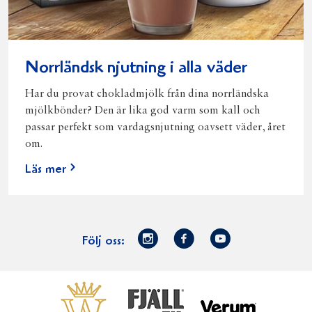
Norrländsk njutning i alla väder
Har du provat chokladmjölk från dina norrländska
mjölkbönder? Den är lika god varm som kall och
passar perfekt som vardagsnjutning oavsett väder, året
om.
Läs mer
Norrmejerier
Facebook
Youtube
Följ oss:
på
Instagram
Västerbottensost
Fjällfil
Verum
Start