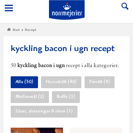
Till Norrmejerier start
Meny
Start
Recept
kyckling bacon i ugn recept
50
kyckling bacon i ugn
recept i alla kategorier.
Alla (50)
Huvudrätt (40)
Förrätt (4)
Mellanmål (2)
Buffé (3)
Såser, dressingar & röror (1)