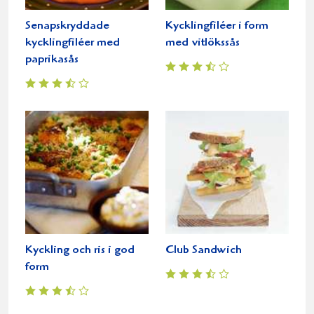
Senapskryddade
Kycklingfiléer i form
kycklingfiléer med
med vitlökssås
paprikasås
Kyckling och ris i god
Club Sandwich
form