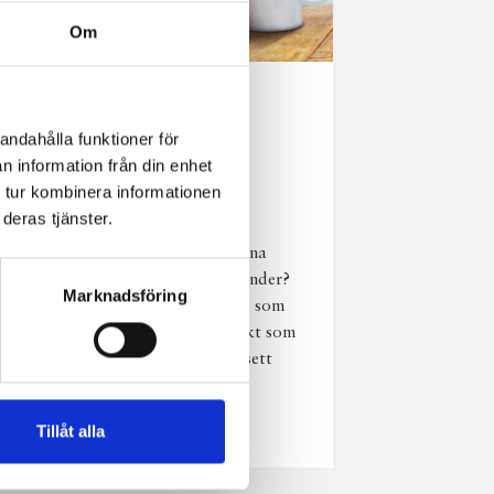
Om
Norrländsk
andahålla funktioner för
njutning i alla
n information från din enhet
väder
 tur kombinera informationen
deras tjänster.
Har du provat
chokladmjölk från dina
norrländska mjölkbönder?
Marknadsföring
Den är lika god varm som
kall och passar perfekt som
vardagsnjutning oavsett
väder, året om.
Läs mer
Tillåt alla