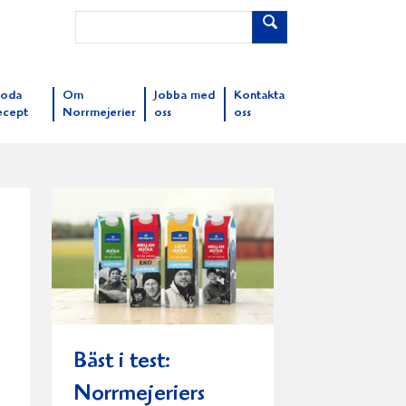
oda
Om
Jobba med
Kontakta
ecept
Norrmejerier
oss
oss
Bäst i test:
Norrmejeriers