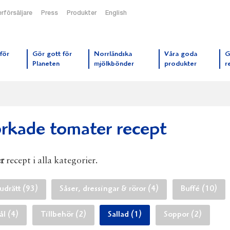
rförsäljare
Press
Produkter
English
orrmejerier startsida
för
Gör gott för
Norrländska
Våra goda
G
Planeten
mjölkbönder
produkter
r
orkade tomater recept
r
recept i alla kategorier.
drätt (93)
Såser, dressingar & röror (4)
Buffé (10)
l (4)
Tillbehör (2)
Sallad (1)
Soppor (2)