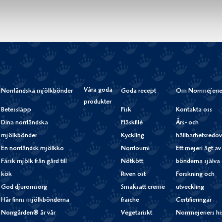
Våra goda
Norrländska mjölkbönder
Goda recept
Om Norrmejerie
produkter
Betessläpp
Fisk
Kontakta oss
Dina norrländska
Fläskfilé
Års- och
mjölkbönder
Kyckling
hållbarhetsredov
En norrländsk mjölkko
Norrloumi
Ett mejeri ägt av
Färsk mjölk från gård till
Nötkött
bönderna själva
kök
Riven ost
Forskning och
God djuromsorg
Smaksatt creme
utveckling
Här finns mjölkbönderna
fraiche
Certifieringar
Norrgården® är vår
Vegetariskt
Norrmejeriers hi