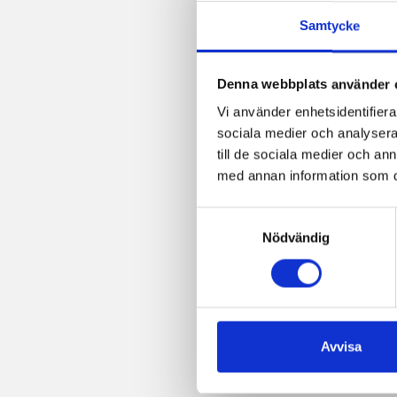
Facebook
Twitter
Pinterest
e-
post
Samtycke
Denna webbplats använder 
Vi använder enhetsidentifierar
sociala medier och analysera 
till de sociala medier och a
med annan information som du 
Samtyckesval
Nödvändig
Avvisa