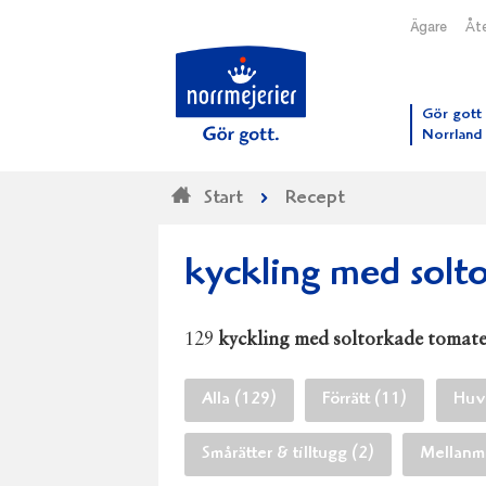
Ägare
Åte
Till N
Gör gott 
Norrland
Start
Recept
kyckling med solt
129
kyckling med soltorkade tomate
Alla (129)
Förrätt (11)
Huvu
Smårätter & tilltugg (2)
Mellanmå