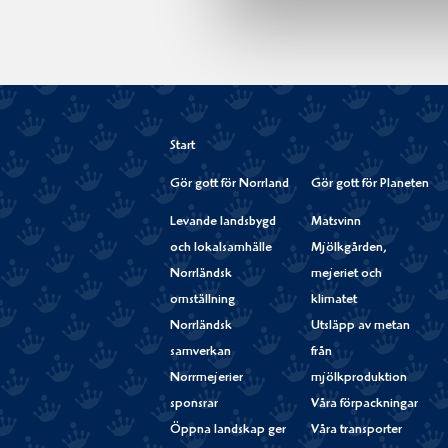
Start
Gör gott för Norrland
Gör gott för Planeten
Levande landsbygd
Matsvinn
och lokalsamhälle
Mjölkgården,
Norrländsk
mejeriet och
omställning
klimatet
Norrländsk
Utsläpp av metan
samverkan
från
Norrmejerier
mjölkproduktion
sponsrar
Våra förpackningar
Öppna landskap ger
Våra transporter