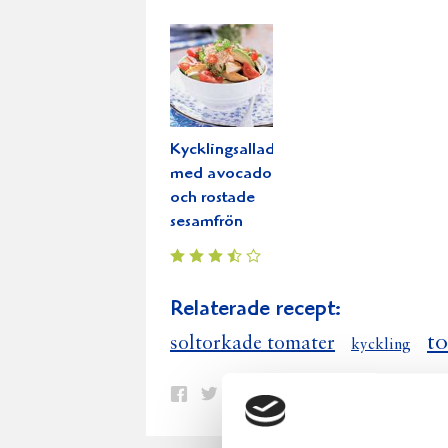
Kycklingsallad
med avocado
och rostade
sesamfrön
Relaterade recept:
t
soltorkade tomater
kyckling
Dela
Dela
Dela
Dela
Skriv
på
på
på
via
ut