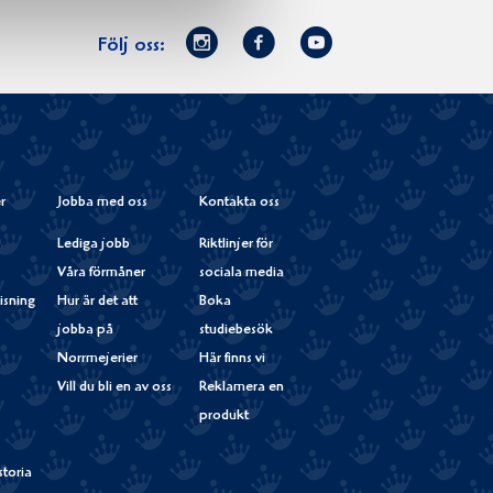
Norrmejerier
Facebook
Youtube
Följ oss:
på
Instagram
r
Jobba med oss
Kontakta oss
Lediga jobb
Riktlinjer för
Våra förmåner
sociala media
isning
Hur är det att
Boka
jobba på
studiebesök
Norrmejerier
Här finns vi
Vill du bli en av oss
Reklamera en
produkt
storia