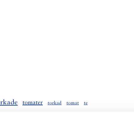
orkade
tomater
torkad
tomat
te