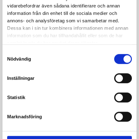
vidarebefordrar även sådana identifierare och annan
information från din enhet till de sociala medier och
annons- och analysföretag som vi samarbetar med.
Dessa kan i sin tur kombinera informationen med annan
information som du har tillhandahållit eller som de har
samlat in när du har använt deras tjänster.
Samtyckesval
Bäst i test: Norrmejeriers laktosfria
Nödvändig
mjölk
Inställningar
Vi kan stolt konstatera att vår laktosfria Mellanmjölk
är bäst i smaktest när norrlänningarna sagt sitt. Fler än
Statistik
200 norrlänningar fick deltog vid provsmakningen. Vår
produkt vann testet.
Läs mer
Marknadsföring