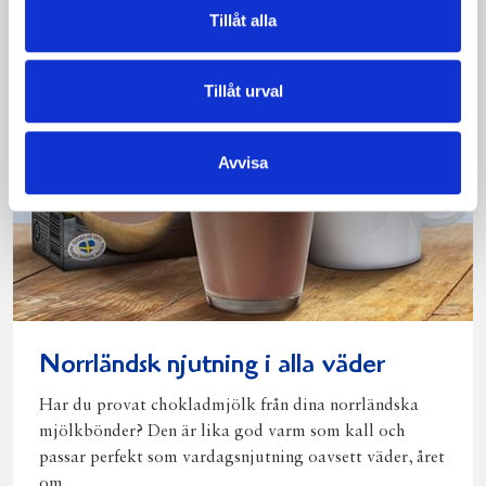
Tillåt alla
Tillåt urval
Avvisa
Norrländsk njutning i alla väder
Har du provat chokladmjölk från dina norrländska
mjölkbönder? Den är lika god varm som kall och
passar perfekt som vardagsnjutning oavsett väder, året
om.