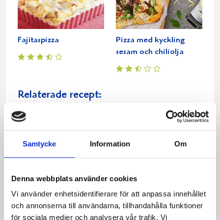
Fajitaspizza
Pizza med kyckling
sesam och chiliolja
Relaterade recept:
kyckling
pizza
Dela
Dela
Dela
Dela
Skriv
Samtycke
Information
Om
på
på
på
via
ut
Facebook
Twitter
Pinterest
e-
post
Denna webbplats använder cookies
Vi använder enhetsidentifierare för att anpassa innehållet
och annonserna till användarna, tillhandahålla funktioner
för sociala medier och analysera vår trafik. Vi