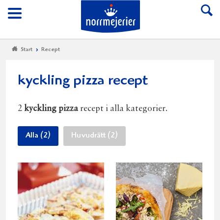
Till Norrmejerier start
Meny
Start
Recept
kyckling pizza recept
2
kyckling pizza
recept i alla kategorier.
Alla (2)
Huvudrätt (2)