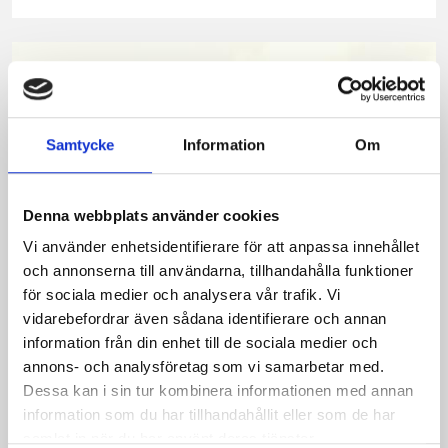
på
på
på
via
ut
Facebook
Twitter
Pinterest
e-
post
Samtycke
Information
Om
Denna webbplats använder cookies
Vi använder enhetsidentifierare för att anpassa innehållet
och annonserna till användarna, tillhandahålla funktioner
för sociala medier och analysera vår trafik. Vi
vidarebefordrar även sådana identifierare och annan
Bäst i test: Norrmejeriers laktosfria
information från din enhet till de sociala medier och
annons- och analysföretag som vi samarbetar med.
mjölk
Dessa kan i sin tur kombinera informationen med annan
information som du har tillhandahållit eller som de har
Vi kan stolt konstatera att vår laktosfria Mellanmjölk
samlat in när du har använt deras tjänster.
är bäst i smaktest när norrlänningarna sagt sitt. Fler än