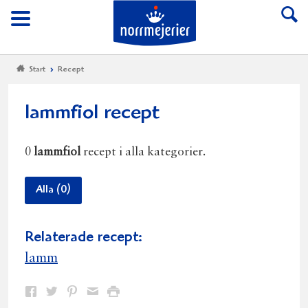
Till Norrmejerier start
Meny
Start
Recept
lammfiol recept
0
lammfiol
recept i alla kategorier.
Alla (0)
Relaterade recept:
lamm
Dela
Dela
Dela
Dela
Skriv