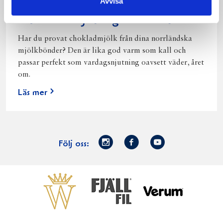
Avvisa
Norrländsk njutning i alla väder
Har du provat chokladmjölk från dina norrländska
mjölkbönder? Den är lika god varm som kall och
passar perfekt som vardagsnjutning oavsett väder, året
om.
Läs mer
Norrmejerier
Facebook
Youtube
Följ oss:
på
Instagram
Västerbottensost
Fjällfil
Verum
Start
Gör gott för
Gör gott för
Norrländska
Våra
Goda 
Norrland
Planeten
mjölkbönder
goda
Fisk