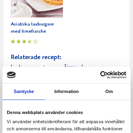
Asiatiska laxburgare
med limefraiche
Relaterade recept:
lime
laxburgare
lax
burgare
laxburgare limefraiche
Dela
Dela
Dela
Dela
Skriv
Samtycke
Information
Om
på
på
på
via
ut
Facebook
Twitter
Pinterest
e-
Denna webbplats använder cookies
post
Vi använder enhetsidentifierare för att anpassa innehållet
och annonserna till användarna, tillhandahålla funktioner