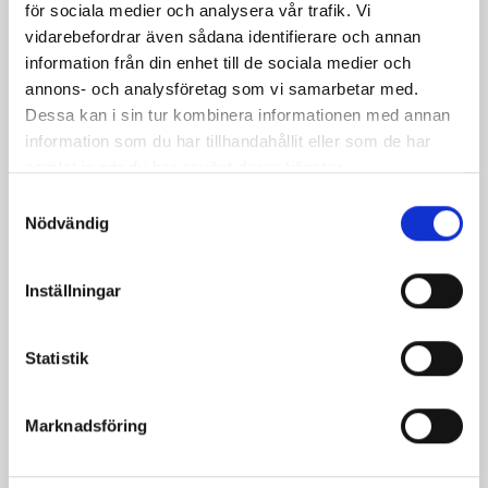
för sociala medier och analysera vår trafik. Vi
vidarebefordrar även sådana identifierare och annan
information från din enhet till de sociala medier och
annons- och analysföretag som vi samarbetar med.
Dessa kan i sin tur kombinera informationen med annan
information som du har tillhandahållit eller som de har
samlat in när du har använt deras tjänster.
Samtyckesval
Nödvändig
Bäst i test: Norrmejeriers laktosfria
mjölk
Inställningar
Vi kan stolt konstatera att vår laktosfria Mellanmjölk
är bäst i smaktest när norrlänningarna sagt sitt. Fler än
Statistik
200 norrlänningar fick deltog vid provsmakningen. Vår
produkt vann testet.
Marknadsföring
Läs mer