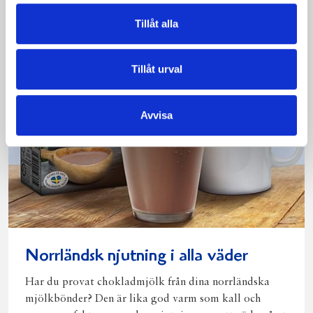
Tillåt alla
Tillåt urval
Avvisa
Norrländsk njutning i alla väder
Har du provat chokladmjölk från dina norrländska
mjölkbönder? Den är lika god varm som kall och