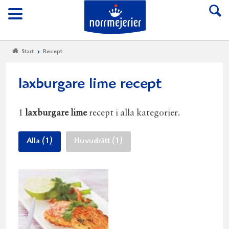
Till Norrmejerier start
Meny
Start
Recept
laxburgare lime recept
1
laxburgare lime
recept i alla kategorier.
Alla (1)
Huvudrätt (1)