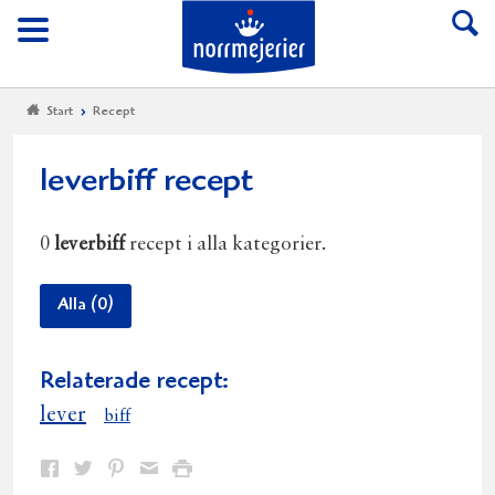
Till Norrmejerier start
Meny
Start
Recept
leverbiff recept
0
leverbiff
recept i alla kategorier.
Alla (0)
Relaterade recept:
lever
biff
Dela
Dela
Dela
Dela
Skriv