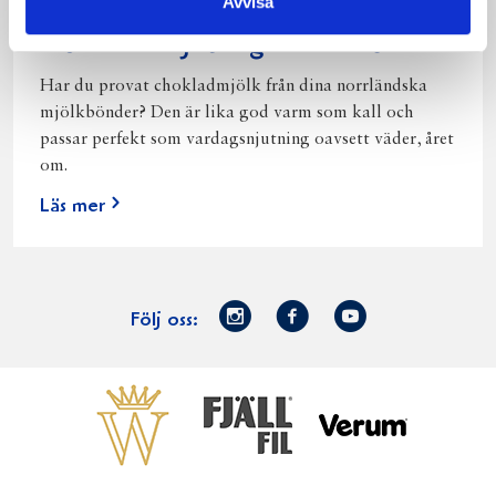
Avvisa
Norrländsk njutning i alla väder
Har du provat chokladmjölk från dina norrländska
mjölkbönder? Den är lika god varm som kall och
passar perfekt som vardagsnjutning oavsett väder, året
om.
Läs mer
Norrmejerier
Facebook
Youtube
Följ oss:
på
Instagram
Västerbottensost
Fjällfil
Verum
Start
Gör gott för
Gör gott för
Norrländska
Våra
Goda 
Norrland
Planeten
mjölkbönder
goda
Fisk