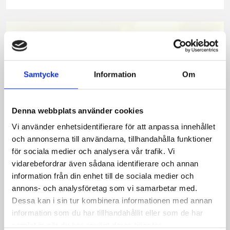
på
på
på
via
ut
Facebook
Twitter
Pinterest
e-
post
Samtycke
Information
Om
Denna webbplats använder cookies
Vi använder enhetsidentifierare för att anpassa innehållet
och annonserna till användarna, tillhandahålla funktioner
för sociala medier och analysera vår trafik. Vi
vidarebefordrar även sådana identifierare och annan
Bäst i test: Norrmejeriers laktosfria
information från din enhet till de sociala medier och
annons- och analysföretag som vi samarbetar med.
mjölk
Dessa kan i sin tur kombinera informationen med annan
information som du har tillhandahållit eller som de har
Vi kan stolt konstatera att vår laktosfria Mellanmjölk
samlat in när du har använt deras tjänster.
är bäst i smaktest när norrlänningarna sagt sitt. Fler än