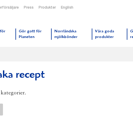
rförsäljare
Press
Produkter
English
orrmejerier startsida
för
Gör gott för
Norrländska
Våra goda
G
Planeten
mjölkbönder
produkter
r
aka recept
a kategorier.