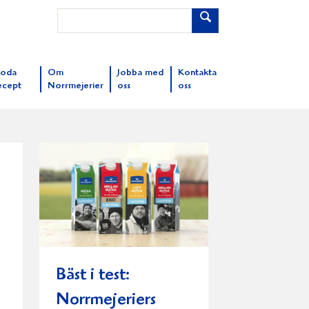
oda
Om
Jobba med
Kontakta
ecept
Norrmejerier
oss
oss
Bäst i test:
Norrmejeriers