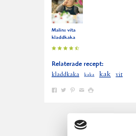
Malins vita
kladdkaka
Relaterade recept:
kak
kladdkaka
vit
kaka
Dela
Dela
Dela
Dela
Skriv
på
på
på
via
ut
Facebook
Twitter
Pinterest
e-
post