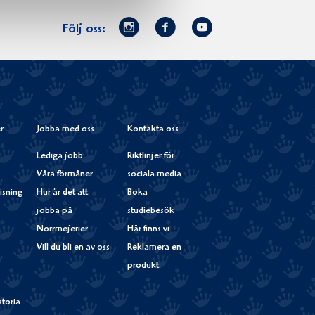
Norrmejerier
Facebook
Youtube
Följ oss:
på
Instagram
r
Jobba med oss
Kontakta oss
Lediga jobb
Riktlinjer för
Våra förmåner
sociala media
isning
Hur är det att
Boka
jobba på
studiebesök
Norrmejerier
Här finns vi
Vill du bli en av oss
Reklamera en
produkt
storia