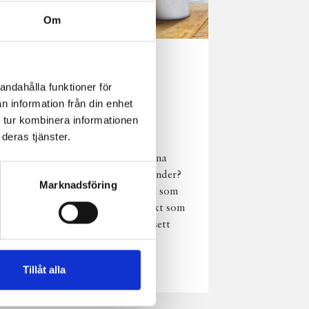
Om
Norrländsk
andahålla funktioner för
njutning i alla
n information från din enhet
väder
 tur kombinera informationen
deras tjänster.
Har du provat
chokladmjölk från dina
norrländska mjölkbönder?
Marknadsföring
Den är lika god varm som
kall och passar perfekt som
vardagsnjutning oavsett
väder, året om.
Läs mer
Tillåt alla