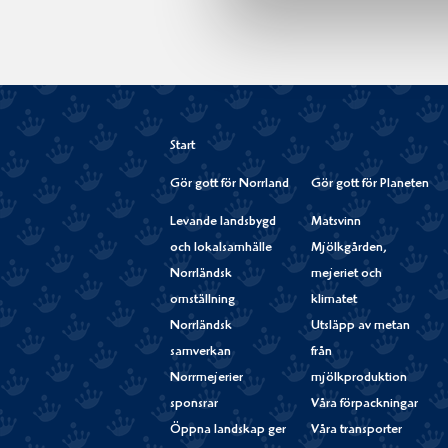
Start
Gör gott för Norrland
Gör gott för Planeten
Levande landsbygd
Matsvinn
och lokalsamhälle
Mjölkgården,
Norrländsk
mejeriet och
omställning
klimatet
Norrländsk
Utsläpp av metan
samverkan
från
Norrmejerier
mjölkproduktion
sponsrar
Våra förpackningar
Öppna landskap ger
Våra transporter