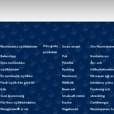
Våra goda
Norrländska mjölkbönder
Goda recept
Om Norrmejerie
produkter
Betessläpp
Fisk
Kontakta oss
Dina norrländska
Fläskfilé
Års- och
mjölkbönder
Kyckling
hållbarhetsredov
En norrländsk mjölkko
Norrloumi
Ett mejeri ägt av
Färsk mjölk från gård till
Nötkött
bönderna själva
kök
Riven ost
Forskning och
God djuromsorg
Smaksatt creme
utveckling
Här finns mjölkbönderna
fraiche
Certifieringar
Norrgården® är vår
Vegetariskt
Norrmejeriers hi