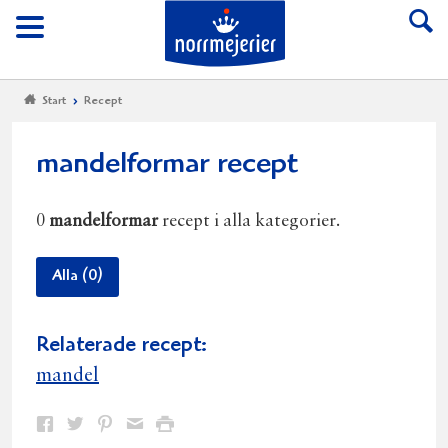
Till Norrmejerier start
Meny
Start
Recept
mandelformar recept
0
mandelformar
recept i alla kategorier.
Alla (0)
Relaterade recept:
mandel
Dela
Dela
Dela
Dela
Skriv