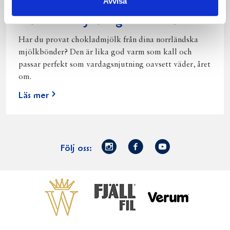
Avvisa
Norrländsk njutning i alla väder
Har du provat chokladmjölk från dina norrländska
mjölkbönder? Den är lika god varm som kall och
passar perfekt som vardagsnjutning oavsett väder, året
om.
Läs mer
Norrmejerier
Facebook
Youtube
Följ oss:
på
Instagram
Västerbottensost
Fjällfil
Verum
Start
Gör gott för
Gör gott för
Norrländska
Våra
Goda 
Norrland
Planeten
mjölkbönder
goda
Fisk