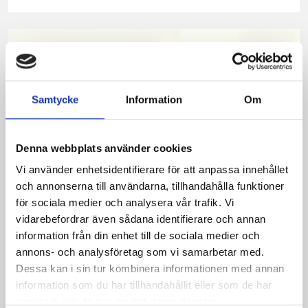
på
på
på
via
ut
Facebook
Twitter
Pinterest
e-
post
Samtycke
Information
Om
Denna webbplats använder cookies
Vi använder enhetsidentifierare för att anpassa innehållet
och annonserna till användarna, tillhandahålla funktioner
för sociala medier och analysera vår trafik. Vi
vidarebefordrar även sådana identifierare och annan
Bäst i test: Norrmejeriers laktosfria
information från din enhet till de sociala medier och
annons- och analysföretag som vi samarbetar med.
mjölk
Dessa kan i sin tur kombinera informationen med annan
information som du har tillhandahållit eller som de har
Vi kan stolt konstatera att vår laktosfria Mellanmjölk
samlat in när du har använt deras tjänster.
är bäst i smaktest när norrlänningarna sagt sitt. Fler än