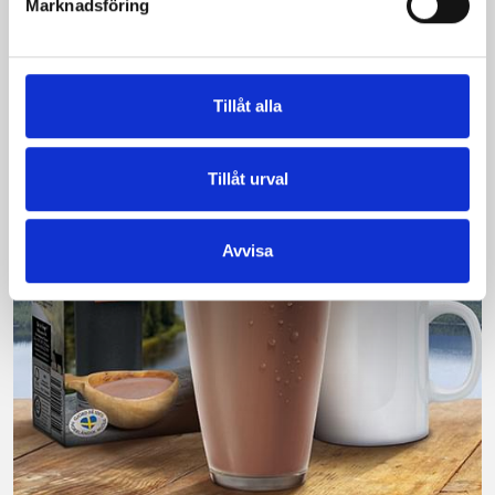
Marknadsföring
200 norrlänningar fick deltog vid provsmakningen. Vår
produkt vann testet.
Läs mer
Tillåt alla
Tillåt urval
Avvisa