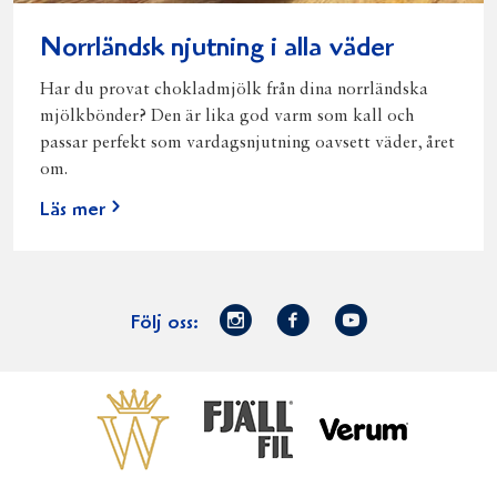
Norrländsk njutning i alla väder
Har du provat chokladmjölk från dina norrländska
mjölkbönder? Den är lika god varm som kall och
passar perfekt som vardagsnjutning oavsett väder, året
om.
Läs mer
Norrmejerier
Facebook
Youtube
Följ oss:
på
Instagram
Västerbottensost
Fjällfil
Verum
Start
Gör gott för
Gör gott för
Norrländska
Våra
Goda 
Norrland
Planeten
mjölkbönder
goda