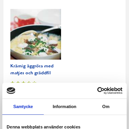
Krämig äggröra med
matjes och gräddfil
Relaterade recept:
Samtycke
Information
Om
matjes
sill i kopp
matje
matjessill
sill
Dela
Dela
Dela
Dela
Skriv
Denna webbplats använder cookies