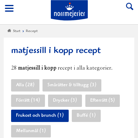
Till Norrmejerier start
Meny
Start
Recept
matjessill i kopp recept
28
matjessill i kopp
recept i alla kategorier.
Alla (28)
Smårätter & tilltugg (3)
Förrätt (14)
Drycker (3)
Efterrätt (5)
Frukost och brunch (1)
Buffé (1)
Mellanmål (1)