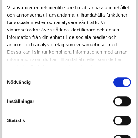
på
på
på
via
ut
Vi använder enhetsidentifierare för att anpassa innehållet
Facebook
Twitter
Pinterest
e-
och annonserna till användarna, tillhandahålla funktioner
post
för sociala medier och analysera vår trafik. Vi
vidarebefordrar även sådana identifierare och annan
information från din enhet till de sociala medier och
annons- och analysföretag som vi samarbetar med.
Dessa kan i sin tur kombinera informationen med annan
information som du har tillhandahållit eller som de har
samlat in när du har använt deras tjänster.
Samtyckesval
Nödvändig
Inställningar
Bäst i test: Norrmejeriers laktosfria
mjölk
Statistik
Vi kan stolt konstatera att vår laktosfria Mellanmjölk
är bäst i smaktest när norrlänningarna sagt sitt. Fler än