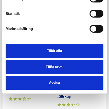
Statistik
Kavringssnittar med
Claras enbärssill med
rödbets- och sillsallad
citrussmak
Marknadsföring
Tillåt alla
Tillåt urval
Avvisa
Dundersillen
Fransk senapssill i gott
sällskap