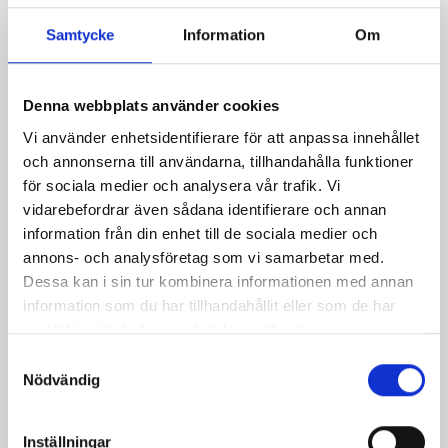
Samtycke
Information
Om
Denna webbplats använder cookies
Vi använder enhetsidentifierare för att anpassa innehållet
och annonserna till användarna, tillhandahålla funktioner
för sociala medier och analysera vår trafik. Vi
vidarebefordrar även sådana identifierare och annan
information från din enhet till de sociala medier och
Pepparrotssill
Röd sillsallad
annons- och analysföretag som vi samarbetar med.
Dessa kan i sin tur kombinera informationen med annan
information som du har tillhandahållit eller som de har
samlat in när du har använt deras tjänster.
Samtyckesval
Nödvändig
Inställningar