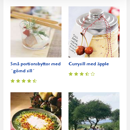
Små portionsbyttor med
Currysill med äpple
´gömd sill´