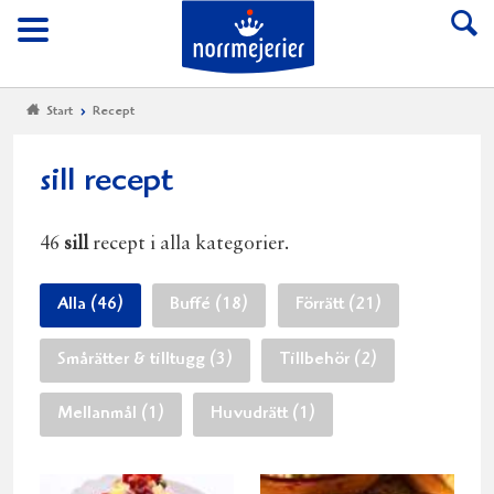
Till Norrmejerier start
Meny
Start
Recept
sill recept
46
sill
recept i alla kategorier.
Alla (46)
Buffé (18)
Förrätt (21)
Smårätter & tilltugg (3)
Tillbehör (2)
Mellanmål (1)
Huvudrätt (1)