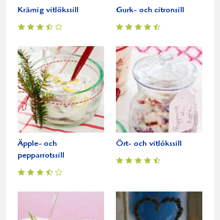
Krämig vitlökssill
Gurk- och citronsill
Äpple- och
Ört- och vitlökssill
pepparrotssill