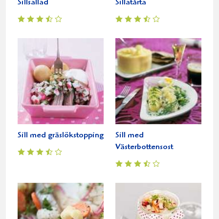
Sillsallad
Sillatårta
Sill med gräslökstopping
Sill med
Västerbottensost