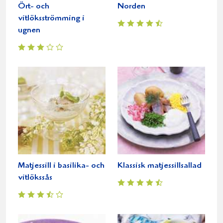
Ört- och
Norden
vitlöksströmming i
ugnen
Matjessill i basilika- och
Klassisk matjessillsallad
vitlökssås