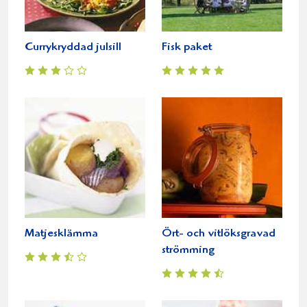
Currykryddad julsill
Fisk paket
Matjesklämma
Ört- och vitlöksgravad
strömming