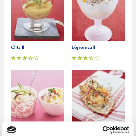
Örtsill
Löjromssill
Senaps- och örtsill
Gubbröra på matjessill