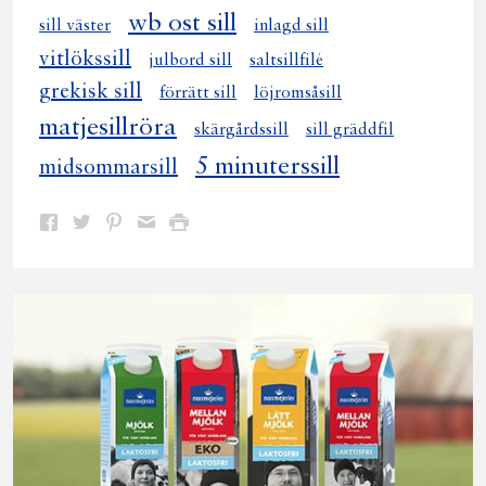
wb ost sill
sill väster
inlagd sill
vitlökssill
julbord sill
saltsillfilé
grekisk sill
förrätt sill
löjromsåsill
matjesillröra
skärgårdssill
sill gräddfil
5 minuterssill
midsommarsill
Dela
Dela
Dela
Dela
Skriv
på
på
på
via
ut
Facebook
Twitter
Pinterest
e-
post