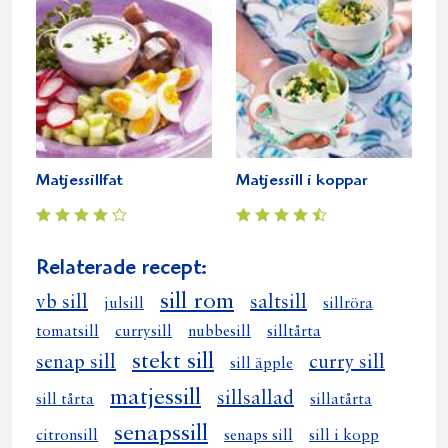
Matjessillfat
Matjessill i koppar
Relaterade recept:
sill rom
vb sill
saltsill
julsill
sillröra
tomatsill
currysill
nubbesill
silltårta
stekt sill
senap sill
curry sill
sill äpple
matjessill
sillsallad
sill tårta
sillatårta
senapssill
citronsill
senaps sill
sill i kopp