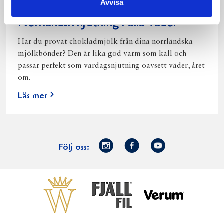
Avvisa
Norrländsk njutning i alla väder
Har du provat chokladmjölk från dina norrländska
mjölkbönder? Den är lika god varm som kall och
passar perfekt som vardagsnjutning oavsett väder, året
om.
Läs mer
Norrmejerier
Facebook
Youtube
Följ oss:
på
Instagram
Västerbottensost
Fjällfil
Verum
Start
Gör gott för
Gör gott för
Norrländska
Våra
Goda 
Norrland
Planeten
mjölkbönder
goda