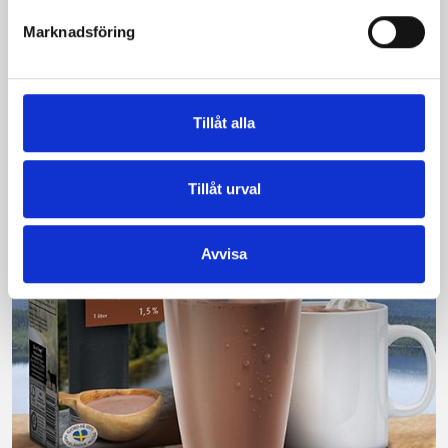
Vi kan stolt konstatera att vår laktosfria Mellanmjölk
Marknadsföring
är bäst i smaktest när norrlänningarna sagt sitt. Fler än
200 norrlänningar fick deltog vid provsmakningen. Vår
produkt vann testet.
Tillåt alla
Läs mer
Tillåt urval
Avvisa