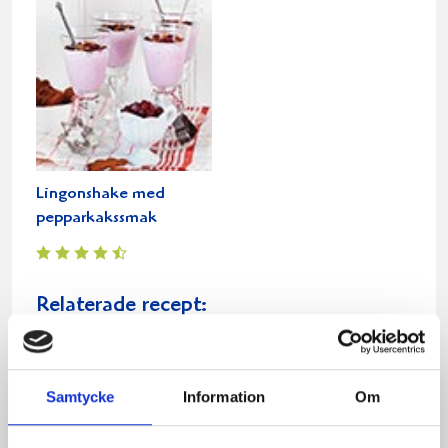
Lingonshake med
pepparkakssmak
Relaterade recept:
morotskaka med pe
med pepparkaksfil
pepparkaksfil
pepparkaks
morotskaka
Samtycke
Information
Om
pepparkak
morotska
morotsk
peppar
morot
morots
kak
kaka
fil