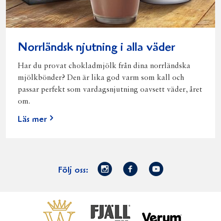
Norrländsk njutning i alla väder
Har du provat chokladmjölk från dina norrländska
mjölkbönder? Den är lika god varm som kall och
passar perfekt som vardagsnjutning oavsett väder, året
om.
Läs mer
Norrmejerier
Facebook
Youtube
Följ oss:
på
Instagram
Västerbottensost
Fjällfil
Verum
Start