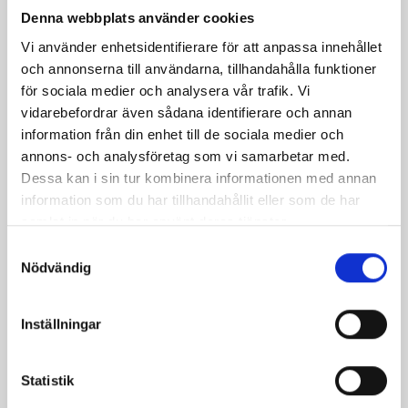
Denna webbplats använder cookies
Dela
Dela
Dela
Dela
Skriv
Vi använder enhetsidentifierare för att anpassa innehållet
på
på
på
via
ut
och annonserna till användarna, tillhandahålla funktioner
Facebook
Twitter
Pinterest
e-
för sociala medier och analysera vår trafik. Vi
post
vidarebefordrar även sådana identifierare och annan
information från din enhet till de sociala medier och
annons- och analysföretag som vi samarbetar med.
Dessa kan i sin tur kombinera informationen med annan
information som du har tillhandahållit eller som de har
samlat in när du har använt deras tjänster.
Samtyckesval
Nödvändig
Inställningar
Bäst i test: Norrmejeriers laktosfria
Statistik
mjölk