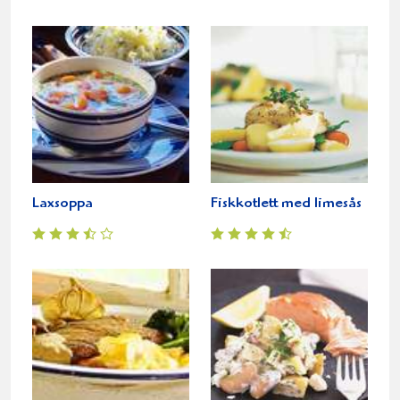
Laxsoppa
Fiskkotlett med limesås