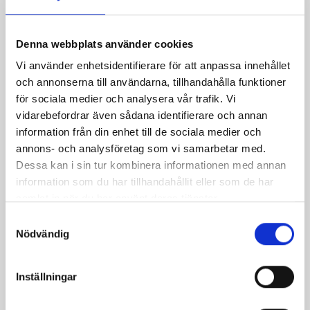
Denna webbplats använder cookies
Vi använder enhetsidentifierare för att anpassa innehållet
Korv- och grönsakspytt
Vitello tonnato
och annonserna till användarna, tillhandahålla funktioner
med senapssås
för sociala medier och analysera vår trafik. Vi
vidarebefordrar även sådana identifierare och annan
information från din enhet till de sociala medier och
annons- och analysföretag som vi samarbetar med.
Dessa kan i sin tur kombinera informationen med annan
information som du har tillhandahållit eller som de har
samlat in när du har använt deras tjänster.
Samtyckesval
Nödvändig
Inställningar
Potatisformar med
Frittata med räkor,
Västerbottensost
Västerbottensost och