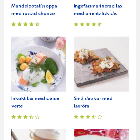
Mandelpotatissoppa
Ingefärsmarinerad lax
med rostad chorizo
med orientalisk sås
Inkokt lax med sauce
Små rårakor med
verte
laxröra