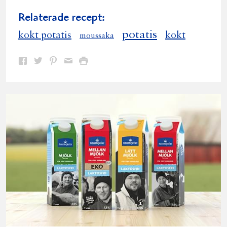
Relaterade recept:
potatis
kokt potatis
kokt
moussaka
Dela
Dela
Dela
Dela
Skriv
på
på
på
via
ut
Facebook
Twitter
Pinterest
e-
post