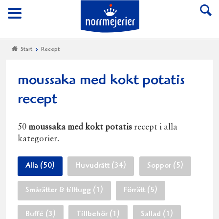
Till Norrmejerier start
Meny
Start
Recept
moussaka med kokt potatis
recept
50
moussaka med kokt potatis
recept i alla
kategorier.
Alla (50)
Huvudrätt (34)
Soppor (5)
Smårätter & tilltugg (1)
Förrätt (5)
Buffé (3)
Tillbehör (1)
Sallad (1)