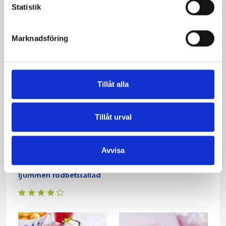
grönsaker
Statistik
Marknadsföring
Tillåt alla
Tillåt urval
Dragonfylld fläskfilé
Frestande fisksoppa
Avvisa
serveras med nykokt
färskpotatis och
ljummen rödbetssallad