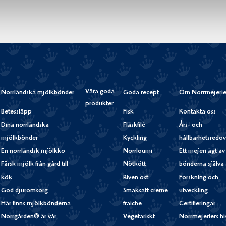
Våra goda
Norrländska mjölkbönder
Goda recept
Om Norrmejerie
produkter
Betessläpp
Fisk
Kontakta oss
Dina norrländska
Fläskfilé
Års- och
mjölkbönder
Kyckling
hållbarhetsredov
En norrländsk mjölkko
Norrloumi
Ett mejeri ägt av
Färsk mjölk från gård till
Nötkött
bönderna själva
kök
Riven ost
Forskning och
God djuromsorg
Smaksatt creme
utveckling
Här finns mjölkbönderna
fraiche
Certifieringar
Norrgården® är vår
Vegetariskt
Norrmejeriers hi