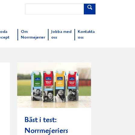
oda
Om
Jobba med
Kontakta
ecept
Norrmejerier
oss
oss
Bäst i test:
Norrmejeriers