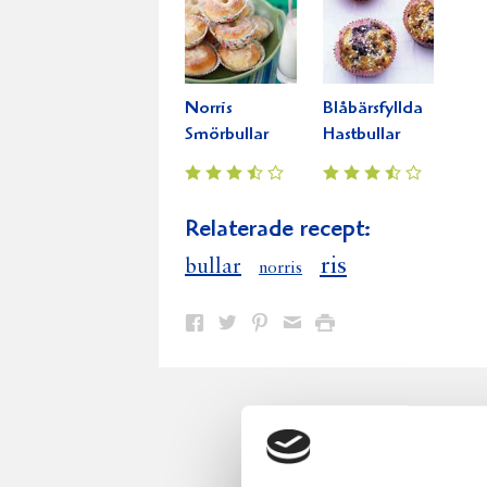
Norris
Blåbärsfyllda
Smörbullar
Hastbullar
Relaterade recept:
ris
bullar
norris
Dela
Dela
Dela
Dela
Skriv
på
på
på
via
ut
Facebook
Twitter
Pinterest
e-
post