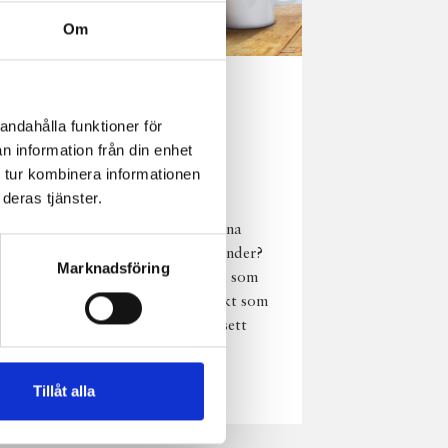
Om
Norrländsk
andahålla funktioner för
njutning i alla
n information från din enhet
väder
 tur kombinera informationen
deras tjänster.
Har du provat
chokladmjölk från dina
norrländska mjölkbönder?
Marknadsföring
Den är lika god varm som
kall och passar perfekt som
vardagsnjutning oavsett
väder, året om.
Läs mer
Tillåt alla