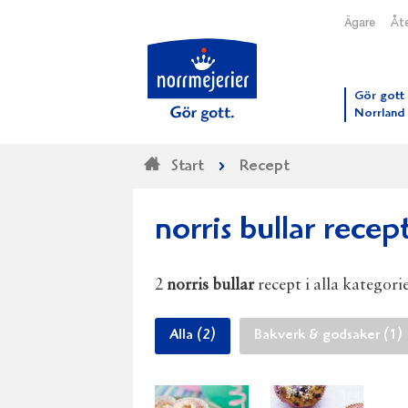
Ägare
Åte
Till N
Gör gott 
Norrland
Start
Recept
norris bullar recep
2
norris bullar
recept i alla kategorie
Alla (2)
Bakverk & godsaker (1)