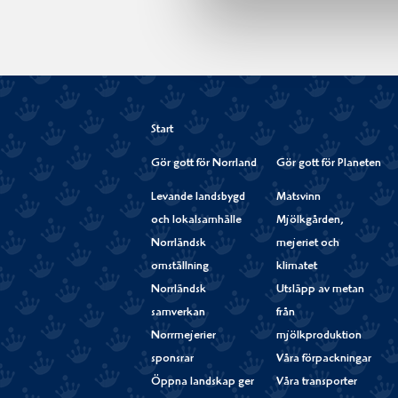
Start
Gör gott för Norrland
Gör gott för Planeten
Levande landsbygd
Matsvinn
och lokalsamhälle
Mjölkgården,
Norrländsk
mejeriet och
omställning
klimatet
Norrländsk
Utsläpp av metan
samverkan
från
Norrmejerier
mjölkproduktion
sponsrar
Våra förpackningar
Öppna landskap ger
Våra transporter