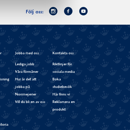
Norrmejerier
Facebook
Youtube
Följ oss:
på
Instagram
r
Jobba med oss
Kontakta oss
Lediga jobb
Riktlinjer för
Våra förmåner
sociala media
isning
Hur är det att
Boka
jobba på
studiebesök
Norrmejerier
Här finns vi
Vill du bli en av oss
Reklamera en
produkt
storia