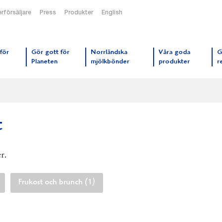
rförsäljare
Press
Produkter
English
orrmejerier startsida
för
Gör gott för
Norrländska
Våra goda
G
Planeten
mjölkbönder
produkter
r
t
r.
Frukost och brunch (1)