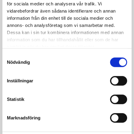
för sociala medier och analysera vår trafik. Vi
vidarebefordrar även sådana identifierare och annan
information från din enhet till de sociala medier och
annons- och analysföretag som vi samarbetar med.
Dessa kan i sin tur kombinera informationen med annan
information som du har tillhandahållit eller som de har
samlat in när du har använt deras tjänster.
Samtyckesval
Nödvändig
Bäst i test: Norrmejeriers laktosfria
mjölk
Inställningar
Vi kan stolt konstatera att vår laktosfria Mellanmjölk
är bäst i smaktest när norrlänningarna sagt sitt. Fler än
Statistik
200 norrlänningar fick deltog vid provsmakningen. Vår
produkt vann testet.
Marknadsföring
Läs mer