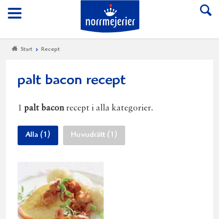
Till Norrmejerier start
Meny
Start
Recept
palt bacon recept
1
palt bacon
recept i alla kategorier.
Alla (1)
Huvudrätt (1)