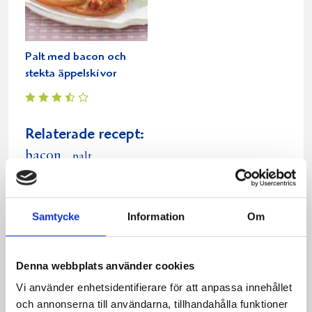
Palt med bacon och
stekta äppelskivor
Relaterade recept:
bacon
palt
palt bacon och stekta äpplen
Dela
Dela
Dela
Dela
Skriv
Samtycke
Information
Om
på
på
på
via
ut
Facebook
Twitter
Pinterest
e-
Denna webbplats använder cookies
post
Vi använder enhetsidentifierare för att anpassa innehållet
och annonserna till användarna, tillhandahålla funktioner