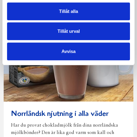
Tillåt alla
Tillåt urval
Avvisa
Norrländsk njutning i alla väder
Har du provat chokladmjölk från dina norrländska
mjölkbönder? Den är lika god varm som kall och