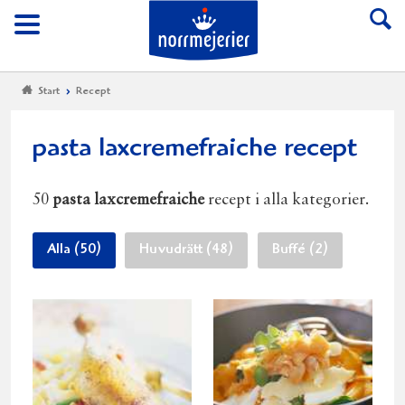
Till Norrmejerier start
Meny
Start
Recept
pasta laxcremefraiche recept
50
pasta laxcremefraiche
recept i alla kategorier.
Alla (50)
Huvudrätt (48)
Buffé (2)