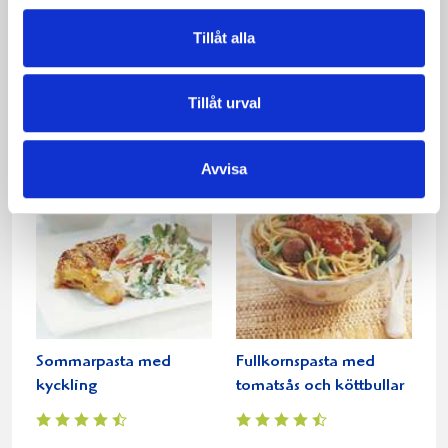
Tillåt alla
Pasta med kyckling och
Helstekt fläskfilé med
basilika
varm grönsakspasta
Tillåt urval
Avvisa
Sommarpasta med
Fullkornspasta med
kyckling
tomatsås och köttbullar