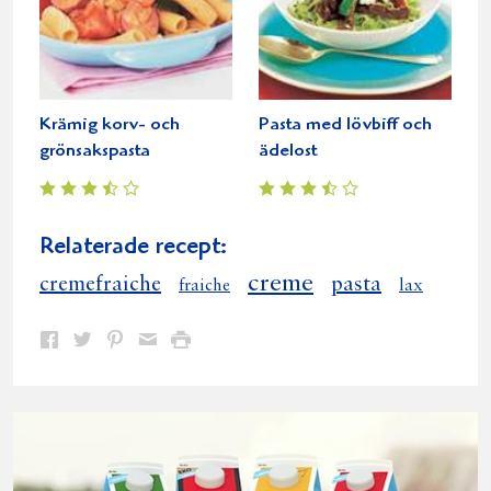
Krämig korv- och
Pasta med lövbiff och
grönsakspasta
ädelost
Relaterade recept:
creme
cremefraiche
pasta
fraiche
lax
Dela
Dela
Dela
Dela
Skriv
på
på
på
via
ut
Facebook
Twitter
Pinterest
e-
post