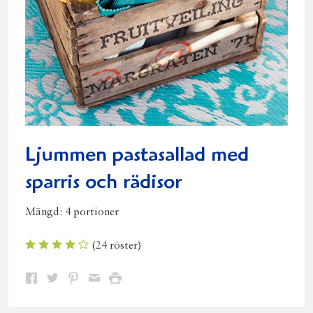
Ljummen pastasallad med
sparris och rädisor
Mängd:
4 portioner
(
24
röster)
Dela
Dela
Dela
Dela
Skriv
på
på
på
via
ut