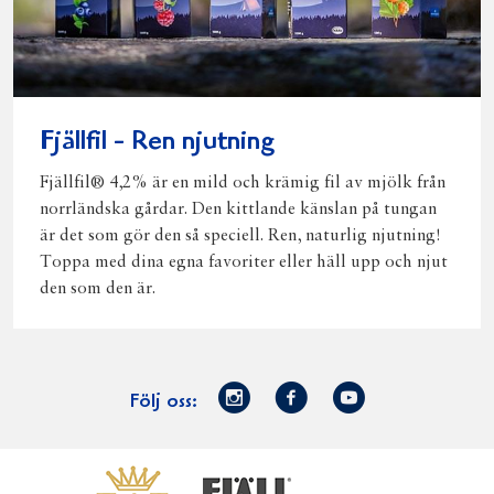
Fjällfil - Ren njutning
Fjällfil® 4,2% är en mild och krämig fil av mjölk från
norrländska gårdar. Den kittlande känslan på tungan
är det som gör den så speciell. Ren, naturlig njutning!
Toppa med dina egna favoriter eller häll upp och njut
den som den är.
Norrmejerier
Facebook
Youtube
Följ oss:
på
Instagram
Västerbottensost
Fjällfil
Verum
Start