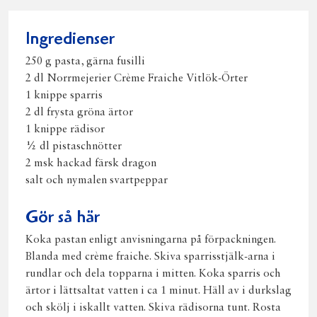
Facebook
Twitter
Pinterest
e-
post
Ingredienser
250 g pasta, gärna fusilli
2 dl Norrmejerier Crème Fraiche Vitlök-Örter
1 knippe sparris
2 dl frysta gröna ärtor
1 knippe rädisor
½ dl pistaschnötter
2 msk hackad färsk dragon
salt och nymalen svartpeppar
Gör så här
Koka pastan enligt anvisningarna på förpackningen.
Blanda med crème fraiche. Skiva sparrisstjälk-arna i
rundlar och dela topparna i mitten. Koka sparris och
ärtor i lättsaltat vatten i ca 1 minut. Häll av i durkslag
och skölj i iskallt vatten. Skiva rädisorna tunt. Rosta