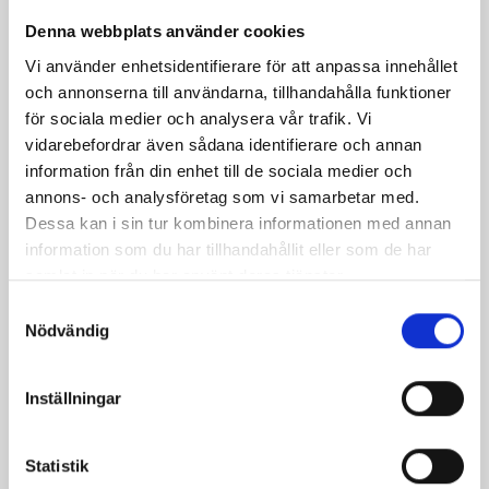
Produkter i receptet:
Denna webbplats använder cookies
Vi använder enhetsidentifierare för att anpassa innehållet
och annonserna till användarna, tillhandahålla funktioner
för sociala medier och analysera vår trafik. Vi
vidarebefordrar även sådana identifierare och annan
information från din enhet till de sociala medier och
annons- och analysföretag som vi samarbetar med.
Dessa kan i sin tur kombinera informationen med annan
information som du har tillhandahållit eller som de har
samlat in när du har använt deras tjänster.
Samtyckesval
Nödvändig
Mellanmjölk
Jordgubbsfil 2,7%
1,5% laktosfri 3dl
1000g
Inställningar
Statistik