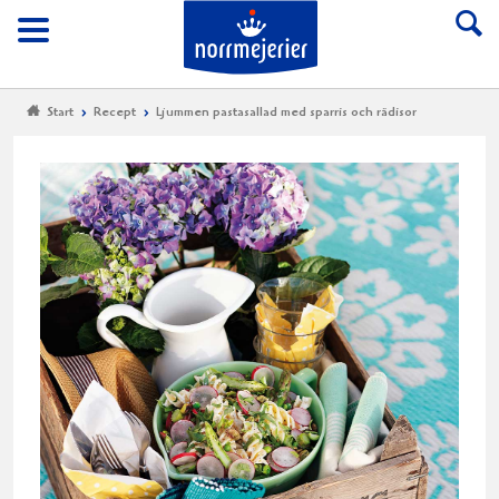
Till Norrmejerier start
Meny
Start
Recept
Ljummen pastasallad med sparris och rädisor