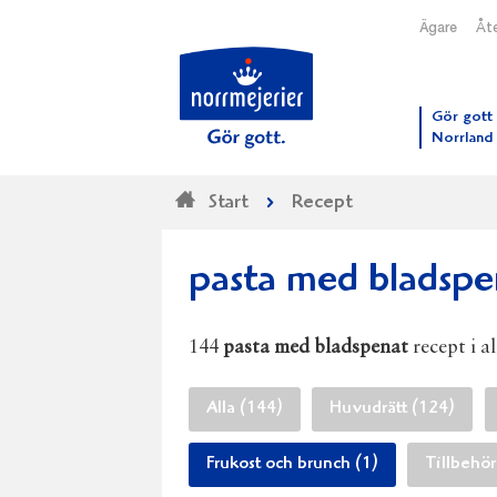
Ägare
Åte
Till N
Gör gott 
Norrland
Start
Recept
pasta med bladspe
144
pasta med bladspenat
recept i a
Alla (144)
Huvudrätt (124)
Frukost och brunch (1)
Tillbehör