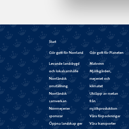
Start
Gör gott för Norrland
Gör gott för Planeten
Levande landsbygd
Matsvinn
och lokalsamhälle
Mjölkgården,
Norrländsk
mejeriet och
omställning
klimatet
Norrländsk
Utsläpp av metan
samverkan
från
Norrmejerier
mjölkproduktion
sponsrar
Våra förpackningar
Öppna landskap ger
Våra transporter