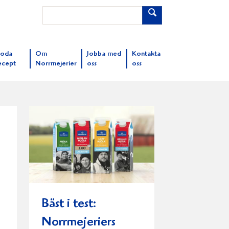
oda
Om
Jobba med
Kontakta
ecept
Norrmejerier
oss
oss
Bäst i test:
Norrmejeriers