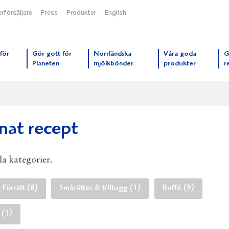
rförsäljare
Press
Produkter
English
orrmejerier startsida
för
Gör gott för
Norrländska
Våra goda
G
Planeten
mjölkbönder
produkter
r
nat recept
lla kategorier.
Förrätt (8)
Smårätter & tilltugg (1)
Buffé (9)
 (1)