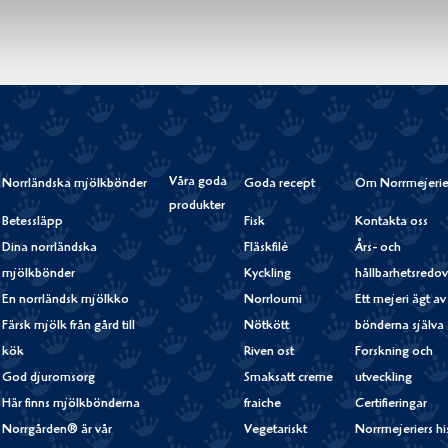
Våra goda
Norrländska mjölkbönder
Goda recept
Om Norrmejerie
produkter
Betessläpp
Fisk
Kontakta oss
Dina norrländska
Fläskfilé
Års- och
mjölkbönder
Kyckling
hållbarhetsredov
En norrländsk mjölkko
Norrloumi
Ett mejeri ägt av
Färsk mjölk från gård till
Nötkött
bönderna själva
kök
Riven ost
Forskning och
God djuromsorg
Smaksatt creme
utveckling
Här finns mjölkbönderna
fraiche
Certifieringar
Norrgården® är vår
Vegetariskt
Norrmejeriers hi