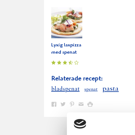
Lyxig laxpizza
med spenat
Relaterade recept:
pasta
bladspenat
spenat
Dela
Dela
Dela
Dela
Skriv
på
på
på
via
ut
Facebook
Twitter
Pinterest
e-
post