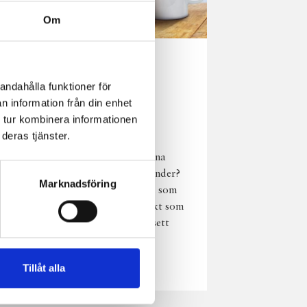
Om
Norrländsk
andahålla funktioner för
njutning i alla
n information från din enhet
väder
 tur kombinera informationen
deras tjänster.
Har du provat
chokladmjölk från dina
norrländska mjölkbönder?
Marknadsföring
Den är lika god varm som
kall och passar perfekt som
vardagsnjutning oavsett
väder, året om.
Läs mer
Tillåt alla