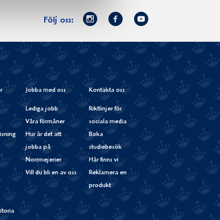
Norrmejerier
Facebook
Youtube
Följ oss:
på
Instagram
r
Jobba med oss
Kontakta oss
Lediga jobb
Riktlinjer för
Våra förmåner
sociala media
isning
Hur är det att
Boka
jobba på
studiebesök
Norrmejerier
Här finns vi
Vill du bli en av oss
Reklamera en
produkt
storia