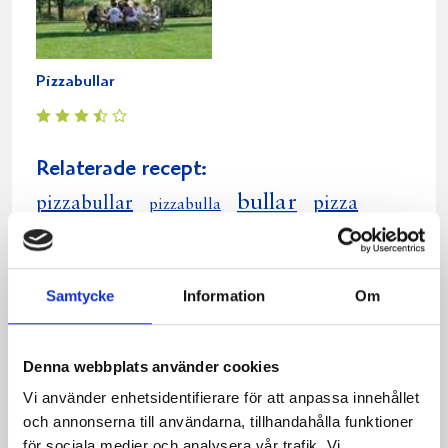
Pizzabullar
Relaterade recept:
bullar
pizzabullar
pizza
pizzabulla
bacon
Dela
Dela
Dela
Dela
Skriv
Samtycke
Information
Om
på
på
på
via
ut
Facebook
Twitter
Pinterest
e-
post
Denna webbplats använder cookies
Vi använder enhetsidentifierare för att anpassa innehållet
och annonserna till användarna, tillhandahålla funktioner
för sociala medier och analysera vår trafik. Vi