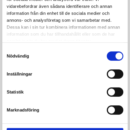
vidarebefordrar även sådana identifierare och annan
information från din enhet till de sociala medier och
annons- och analysföretag som vi samarbetar med.
Dessa kan i sin tur kombinera informationen med annan
information som du har tillhandahållit eller som de har
samlat in när du har använt deras tjänster.
Samtyckesval
Nödvändig
Bäst i test: Norrmejeriers laktosfria
mjölk
Inställningar
Vi kan stolt konstatera att vår laktosfria Mellanmjölk
är bäst i smaktest när norrlänningarna sagt sitt. Fler än
Statistik
200 norrlänningar fick deltog vid provsmakningen. Vår
produkt vann testet.
Marknadsföring
Läs mer