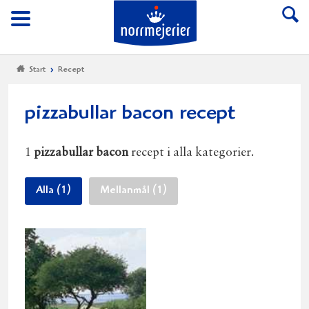
Till Norrmejerier start
Meny
Start
Recept
pizzabullar bacon recept
1
pizzabullar bacon
recept i alla kategorier.
Alla (1)
Mellanmål (1)