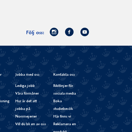
Norrmejerier
Facebook
Youtube
Följ oss:
på
Instagram
r
Jobba med oss
Kontakta oss
Lediga jobb
Riktlinjer för
Våra förmåner
sociala media
isning
Hur är det att
Boka
jobba på
studiebesök
Norrmejerier
Här finns vi
Vill du bli en av oss
Reklamera en