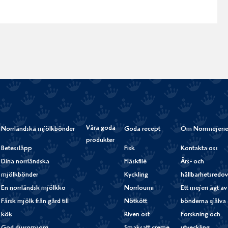
Våra goda
Norrländska mjölkbönder
Goda recept
Om Norrmejerie
produkter
Betessläpp
Fisk
Kontakta oss
Dina norrländska
Fläskfilé
Års- och
mjölkbönder
Kyckling
hållbarhetsredov
En norrländsk mjölkko
Norrloumi
Ett mejeri ägt av
Färsk mjölk från gård till
Nötkött
bönderna själva
kök
Riven ost
Forskning och