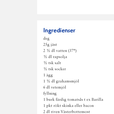
Ingredienser
deg
25g jäst
2 ½ dl vatten (37°)
½ dl rapsolja
½ tsk salt
½ tsk socker
1 ägg
1 ½ dl grahamsmjöl
6 dl vetemjöl
fyllning
1 burk färdig tomatsås t ex Barilla
1 pkt rökt skinka eller bacon
2 dl riven Västerbottensost