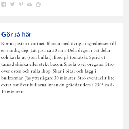
Dela
Dela
Dela
Dela
Skriv
på
på
på
via
ut
Facebook
Twitter
Pinterest
e-
post
Gör så här
Rör ut jästen i vattnet. Blanda med övriga ingredienser till
en smidig deg. Låt jäsa ca 30 min. Dela degen i två delar
coh kavla ut (som bullar). Bred på tomatsås. Sprid ut
tärnad skinka eller stekt bacon. Smula över oregano. Strö
över osten och rulla ihop. Skär i bitar och lägg i
bullformar. Jäs ytterligare 30 minuter. Strö eventuellt lite
extra ost över bullarna innan du gräddar dem i 250° ca 8-
10 minuter.