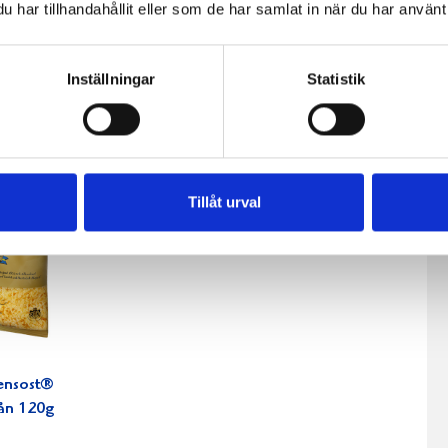
ensost®
Västerbottensost®
Västerbottensost®
har tillhandahållit eller som de har samlat in när du har använt 
150g
riven 300g
ca 750g
Inställningar
Statistik
Tillåt urval
ensost®
ån 120g