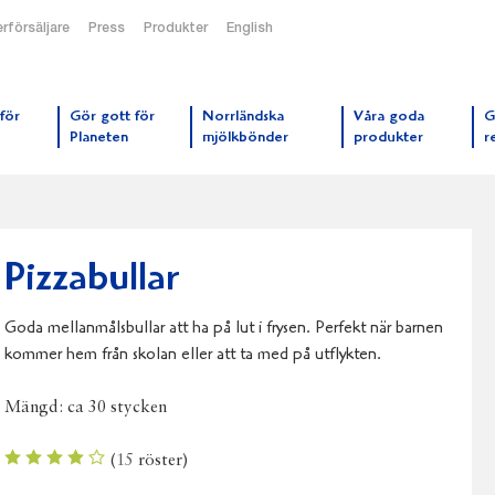
rförsäljare
Press
Produkter
English
orrmejerier startsida
för
Gör gott för
Norrländska
Våra goda
G
Planeten
mjölkbönder
produkter
r
Pizzabullar
Goda mellanmålsbullar att ha på lut i frysen. Perfekt när barnen
kommer hem från skolan eller att ta med på utflykten.
Mängd:
ca 30 stycken
(
15
röster)