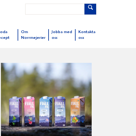
oda
Om
Jobba med
Kontakta
ecept
Norrmejerier
oss
oss