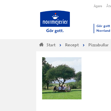
Ägare
Åte
Till N
Gör gott 
Norrland
Start
Recept
Pizzabullar