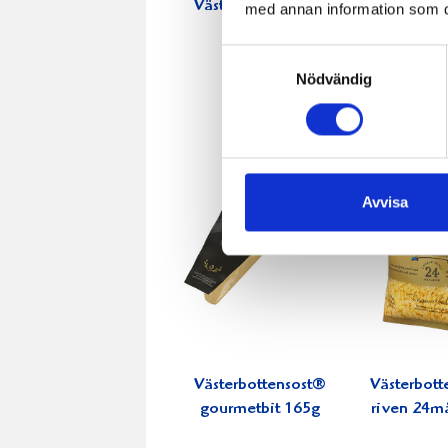
Västerbottensost®
Västerbott
med annan information som du 
450g
riven 
Samtyckesval
Nödvändig
Avvisa
Västerbottensost®
Västerbott
gourmetbit 165g
riven 24m