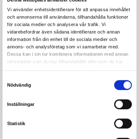
på
på
på
via
ut
Vi använder enhetsidentifierare för att anpassa innehållet
Facebook
Twitter
Pinterest
e-
och annonserna till användarna, tillhandahålla funktioner
post
för sociala medier och analysera vår trafik. Vi
vidarebefordrar även sådana identifierare och annan
information från din enhet till de sociala medier och
annons- och analysföretag som vi samarbetar med.
Dessa kan i sin tur kombinera informationen med annan
information som du har tillhandahållit eller som de har
samlat in när du har använt deras tjänster.
Samtyckesval
Nödvändig
Inställningar
Bäst i test: Norrmejeriers laktosfria
mjölk
Statistik
Vi kan stolt konstatera att vår laktosfria Mellanmjölk