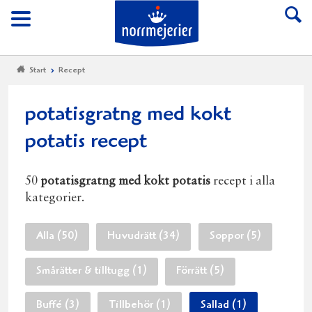
Till Norrmejerier start
Meny
Start
Recept
potatisgratng med kokt
potatis recept
50
potatisgratng med kokt potatis
recept i alla
kategorier.
Alla (50)
Huvudrätt (34)
Soppor (5)
Smårätter & tilltugg (1)
Förrätt (5)
Buffé (3)
Tillbehör (1)
Sallad (1)