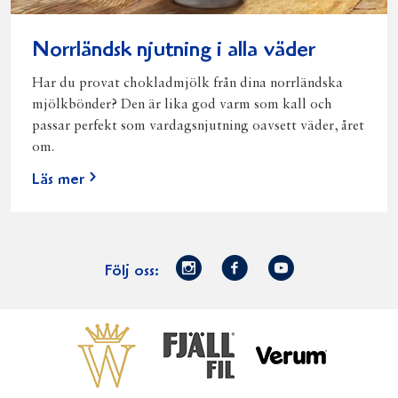
Norrländsk njutning i alla väder
Har du provat chokladmjölk från dina norrländska
mjölkbönder? Den är lika god varm som kall och
passar perfekt som vardagsnjutning oavsett väder, året
om.
Läs mer
Norrmejerier
Facebook
Youtube
Följ oss:
på
Instagram
Västerbottensost
Fjällfil
Verum
Start
Gör gott för
Gör gott för
Norrländska
Våra
Goda 
Norrland
Planeten
mjölkbönder
goda