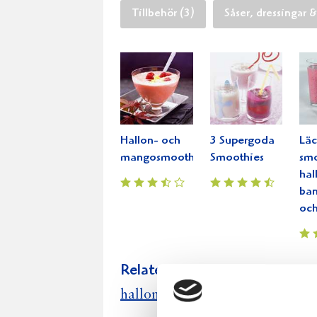
Tillbehör (3)
Såser, dressingar &
Hallon- och
3 Supergoda
Läc
mangosmoothie
Smoothies
smo
hal
ban
och
Relaterade recept:
hallon
hallon paj
pa
rabarber