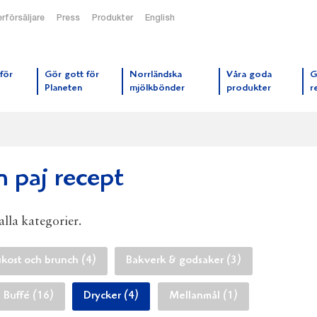
rförsäljare
Press
Produkter
English
orrmejerier startsida
för
Gör gott för
Norrländska
Våra goda
G
Planeten
mjölkbönder
produkter
r
n paj recept
alla kategorier.
ukost och brunch (4)
Bakverk & godsaker (3)
Buffé (16)
Drycker (4)
Mellanmål (1)