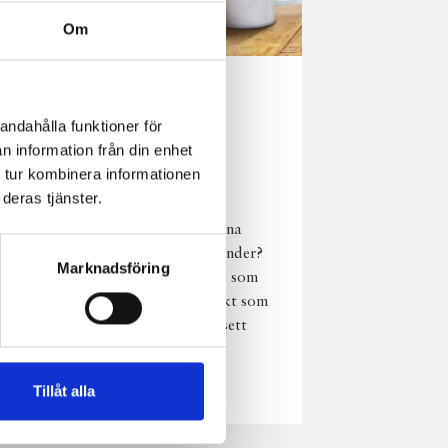
Om
Norrländsk
andahålla funktioner för
njutning i alla
n information från din enhet
väder
 tur kombinera informationen
deras tjänster.
Har du provat
chokladmjölk från dina
norrländska mjölkbönder?
Marknadsföring
Den är lika god varm som
kall och passar perfekt som
vardagsnjutning oavsett
väder, året om.
Läs mer
Tillåt alla