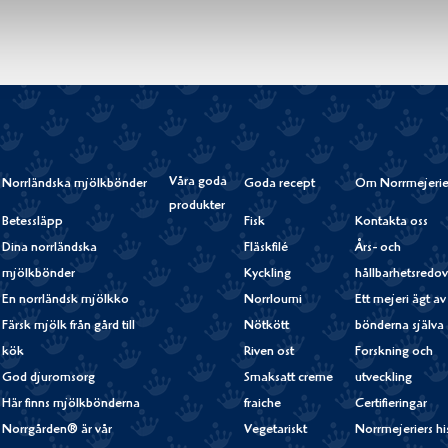
Våra goda
Norrländska mjölkbönder
Goda recept
Om Norrmejerie
produkter
Betessläpp
Fisk
Kontakta oss
Dina norrländska
Fläskfilé
Års- och
mjölkbönder
Kyckling
hållbarhetsredov
En norrländsk mjölkko
Norrloumi
Ett mejeri ägt av
Färsk mjölk från gård till
Nötkött
bönderna själva
kök
Riven ost
Forskning och
God djuromsorg
Smaksatt creme
utveckling
Här finns mjölkbönderna
fraiche
Certifieringar
Norrgården® är vår
Vegetariskt
Norrmejeriers hi