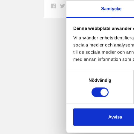
Dela
Dela
Dela
Dela
Skriv
Samtycke
på
på
på
via
ut
Facebook
Twitter
Pinterest
e-
Denna webbplats använder 
post
Vi använder enhetsidentifierar
sociala medier och analysera 
till de sociala medier och a
med annan information som du 
Samtyckesval
Nödvändig
Avvisa