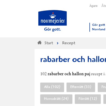
Ägare
Åte
Till N
Gör gott 
Norrland
Start
Recept
rabarber och hallo
102
rabarber och hallon paj
recept i 
Alla (102)
Efterrätt (33)
Fr
Huvudrätt (24)
Förrätt (12)