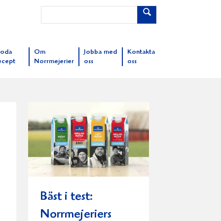
oda
Om
Jobba med
Kontakta
ecept
Norrmejerier
oss
oss
Bäst i test:
Norrmejeriers