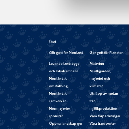
Start
Gör gott för Norrland
Gör gott för Planeten
Levande landsbygd
Matsvinn
och lokalsamhälle
Mjölkgården,
Norrländsk
mejeriet och
omställning
klimatet
Norrländsk
Utsläpp av metan
samverkan
från
Norrmejerier
mjölkproduktion
sponsrar
Våra förpackningar
Öppna landskap ger
Våra transporter