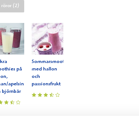
 röror (2)
kra
Sommarsmoothie
othies på
med hallon
lon,
och
an/apelsin
passionsfrukt
 björnbär
j