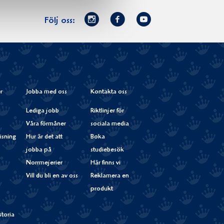
Norrmejerier
Facebook
Youtube
Följ oss:
på
Instagram
r
Jobba med oss
Kontakta oss
Lediga jobb
Riktlinjer för
Våra förmåner
sociala media
isning
Hur är det att
Boka
jobba på
studiebesök
Norrmejerier
Här finns vi
Vill du bli en av oss
Reklamera en
produkt
storia