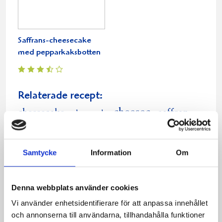
Saffrans-cheesecake
med pepparkaksbotten
Relaterade recept:
cheesec
cheesecake
saffran
cheesecak
cheese
cake
Dela
Dela
Dela
Dela
Skriv
Samtycke
Information
Om
på
på
på
via
ut
Facebook
Twitter
Pinterest
e-
Denna webbplats använder cookies
post
Vi använder enhetsidentifierare för att anpassa innehållet
och annonserna till användarna, tillhandahålla funktioner