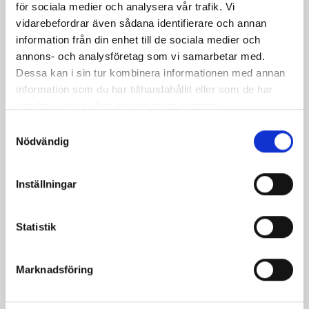
för sociala medier och analysera vår trafik. Vi
vidarebefordrar även sådana identifierare och annan
information från din enhet till de sociala medier och
annons- och analysföretag som vi samarbetar med.
Dessa kan i sin tur kombinera informationen med annan
information som du har tillhandahållit eller som de har
samlat in när du har använt deras tjänster.
Samtyckesval
Nödvändig
Bäst i test: Norrmejeriers laktosfria
mjölk
Inställningar
Vi kan stolt konstatera att vår laktosfria Mellanmjölk
är bäst i smaktest när norrlänningarna sagt sitt. Fler än
Statistik
200 norrlänningar fick deltog vid provsmakningen. Vår
produkt vann testet.
Marknadsföring
Läs mer