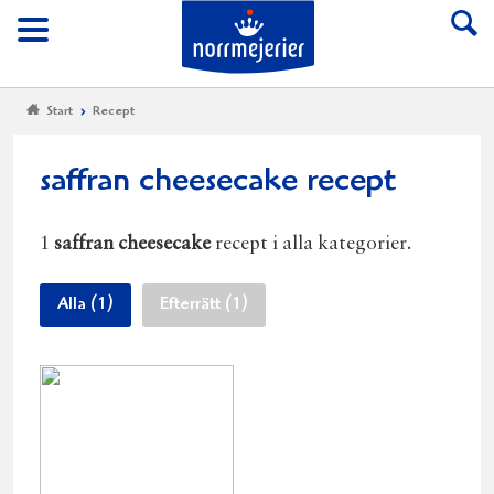
Till Norrmejerier start
Meny
Start
Recept
saffran cheesecake recept
1
saffran cheesecake
recept i alla kategorier.
Alla (1)
Efterrätt (1)