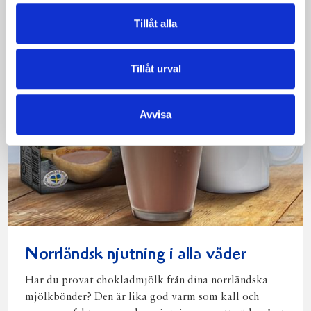
Tillåt alla
Tillåt urval
Avvisa
Norrländsk njutning i alla väder
Har du provat chokladmjölk från dina norrländska
mjölkbönder? Den är lika god varm som kall och