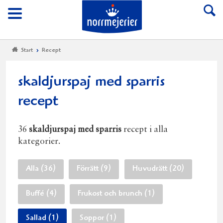
Till Norrmejerier start
Meny
Start
Recept
skaldjurspaj med sparris
recept
36
skaldjurspaj med sparris
recept i alla
kategorier.
Alla (36)
Förrätt (9)
Huvudrätt (20)
Buffé (4)
Frukost och brunch (1)
Sallad (1)
Soppor (1)