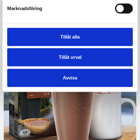
Vi kan stolt konstatera att vår laktosfria Mellanmjölk
Marknadsföring
är bäst i smaktest när norrlänningarna sagt sitt. Fler än
200 norrlänningar fick deltog vid provsmakningen. Vår
produkt vann testet.
Tillåt alla
Läs mer
Tillåt urval
Avvisa