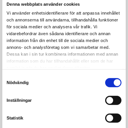
Denna webbplats använder cookies
Dela
Dela
Dela
Dela
Skriv
Vi använder enhetsidentifierare för att anpassa innehållet
på
på
på
via
ut
och annonserna till användarna, tillhandahålla funktioner
Facebook
Twitter
Pinterest
e-
för sociala medier och analysera vår trafik. Vi
post
vidarebefordrar även sådana identifierare och annan
information från din enhet till de sociala medier och
annons- och analysföretag som vi samarbetar med.
Dessa kan i sin tur kombinera informationen med annan
information som du har tillhandahållit eller som de har
samlat in när du har använt deras tjänster.
Samtyckesval
Nödvändig
Inställningar
Bäst i test: Norrmejeriers laktosfria
Statistik
mjölk