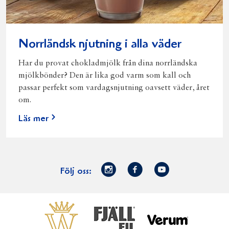
Norrländsk njutning i alla väder
Har du provat chokladmjölk från dina norrländska
mjölkbönder? Den är lika god varm som kall och
passar perfekt som vardagsnjutning oavsett väder, året
om.
Läs mer
Norrmejerier
Facebook
Youtube
Följ oss:
på
Instagram
Västerbottensost
Fjällfil
Verum
Start