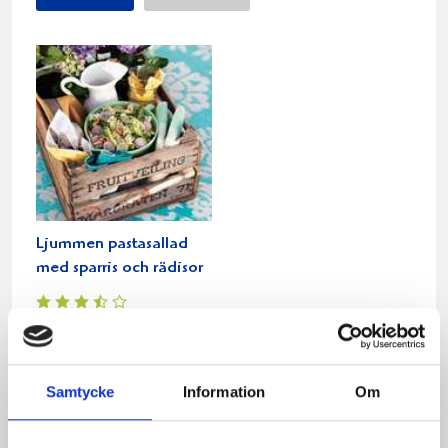
Ljummen pastasallad
med sparris och rädisor
Relaterade recept:
skaldjurs
paj med sparris
Samtycke
Information
Om
skaldjurspaj
skaldjur
sparris
skal
paj
ris