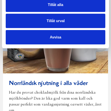
Tillåt alla
Tillåt urval
Avvisa
Norrländsk njutning i alla väder
Har du provat chokladmjölk från dina norrländska
mjölkbönder? Den är lika god varm som kall och
passar perfekt som vardagsnjutning oavsett väder, året
om.