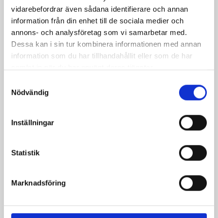
vidarebefordrar även sådana identifierare och annan
information från din enhet till de sociala medier och
annons- och analysföretag som vi samarbetar med.
Dessa kan i sin tur kombinera informationen med annan
information som du har tillhandahållit eller som de har
samlat in när du har använt deras tjänster.
Samtyckesval
Bäst i test: Norrmejeriers laktosfria
Nödvändig
mjölk
Inställningar
Vi kan stolt konstatera att vår laktosfria Mellanmjölk
är bäst i smaktest när norrlänningarna sagt sitt. Fler än
Statistik
200 norrlänningar fick deltog vid provsmakningen. Vår
produkt vann testet.
Läs mer
Marknadsföring