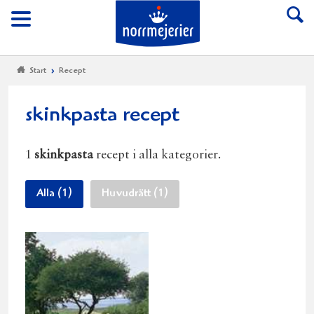
Till Norrmejerier start
Meny
Start
Recept
skinkpasta recept
1
skinkpasta
recept i alla kategorier.
Alla (1)
Huvudrätt (1)