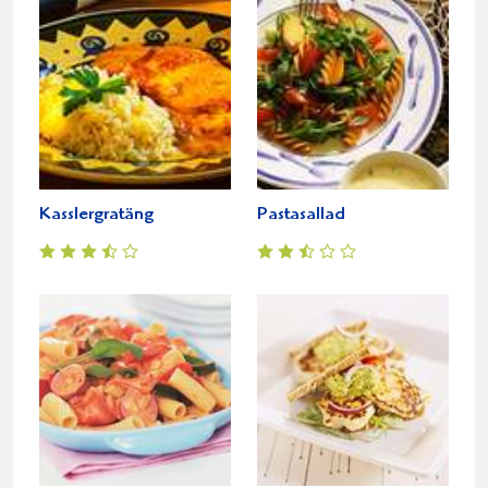
Kasslergratäng
Pastasallad