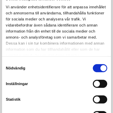
Sesampanerade
Bladsallad med
Vi använder enhetsidentifierare för att anpassa innehållet
kycklingklubbor med
chilidressing
och annonserna till användarna, tillhandahålla funktioner
stekt ris
för sociala medier och analysera vår trafik. Vi
vidarebefordrar även sådana identifierare och annan
information från din enhet till de sociala medier och
annons- och analysföretag som vi samarbetar med.
Dessa kan i sin tur kombinera informationen med annan
information som du har tillhandahållit eller som de har
samlat in när du har använt deras tjänster.
Samtyckesval
Nödvändig
Inställningar
Pasta- och tonfisksallad
Tagliatelle med lax och
ingefära
Statistik