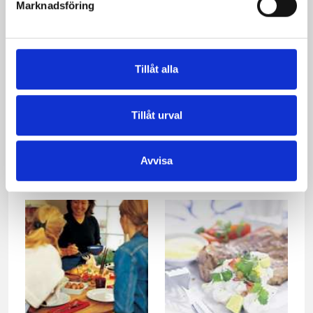
Marknadsföring
Tillåt alla
Tillåt urval
Lasagne med kyckling
Räkbollar
och champinjoner
Avvisa