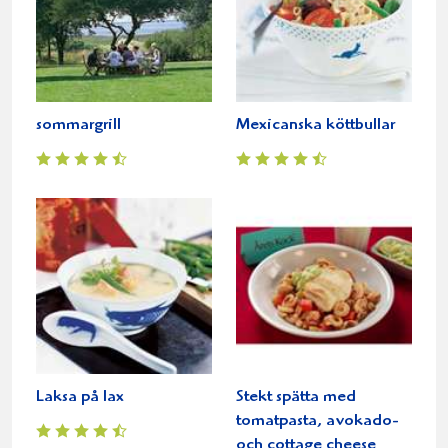
sommargrill
Mexicanska köttbullar
Laksa på lax
Stekt spätta med
tomatpasta, avokado-
och cottage cheese