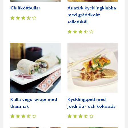
Chiliköttbullar
Asiatisk kycklingklubba
med gräddkokt
salladskål
Kalla vego-wraps med
Kycklingspett med
thaismak
jordnöts- och kokossås