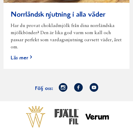
Norrländsk njutning i alla väder
Har du provat chokladmjölk från dina norrländska
mjölkbönder? Den är lika god varm som kall och
passar perfekt som vardagsnjutning oavsett väder, året
om.
Läs mer
Norrmejerier
Facebook
Youtube
Följ oss:
på
Instagram
Västerbottensost
Fjällfil
Verum
Start
Gör gott för
Gör gott för
Norrländska
Våra
Goda 
Norrland
Planeten
mjölkbönder
goda