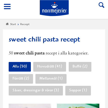
Till Norrmejerier start
Meny
Start
Recept
sweet chili pasta recept
50
sweet chili pasta
recept i alla kategorier.
Alla (50)
Huvudrätt (41)
Buffé (2)
Förrätt (2)
Mellanmål (1)
Såser, dressingar & röror (3)
Soppor (1)