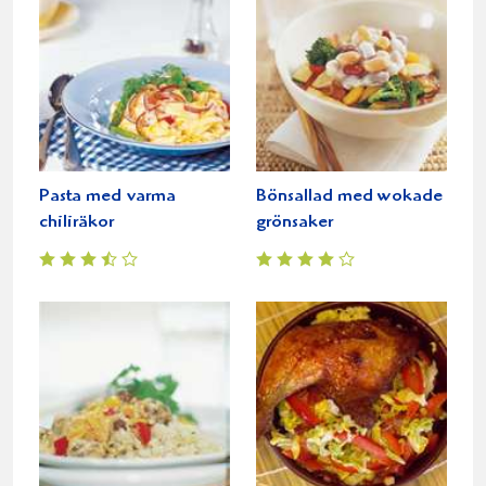
Pasta med varma
Bönsallad med wokade
chiliräkor
grönsaker