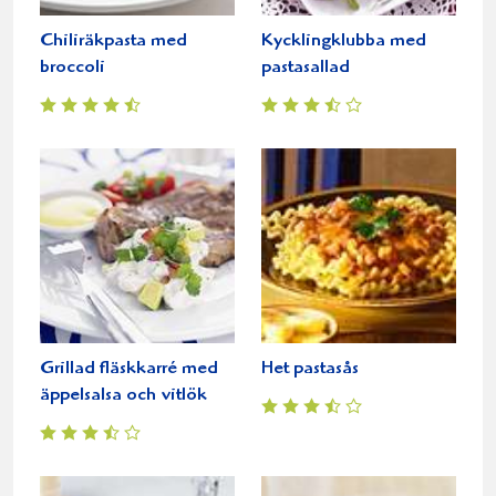
Chiliräkpasta med
Kycklingklubba med
broccoli
pastasallad
Grillad fläskkarré med
Het pastasås
äppelsalsa och vitlök