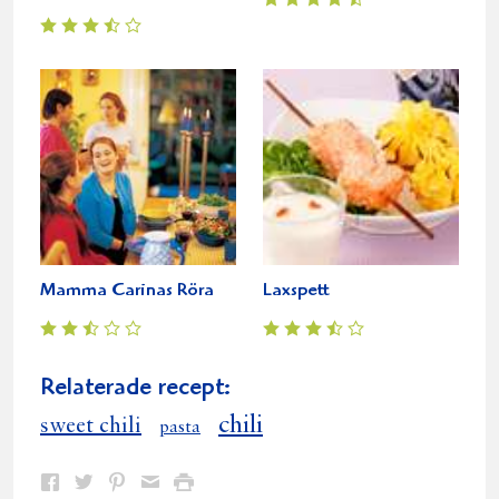
Mamma Carinas Röra
Laxspett
Relaterade recept:
chili
sweet chili
pasta
Dela
Dela
Dela
Dela
Skriv