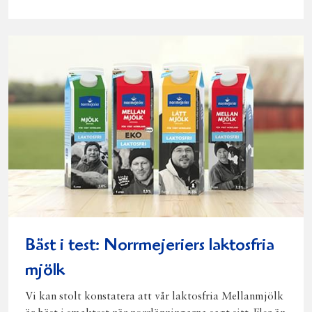
på
på
på
via
ut
Facebook
Twitter
Pinterest
e-
post
Bäst i test: Norrmejeriers laktosfria
mjölk
Vi kan stolt konstatera att vår laktosfria Mellanmjölk