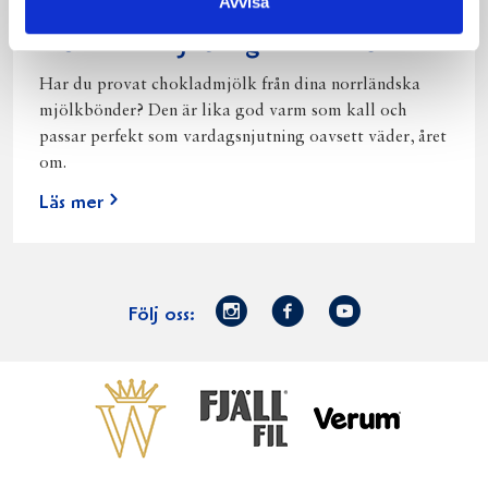
Avvisa
Norrländsk njutning i alla väder
Har du provat chokladmjölk från dina norrländska
mjölkbönder? Den är lika god varm som kall och
passar perfekt som vardagsnjutning oavsett väder, året
om.
Läs mer
Norrmejerier
Facebook
Youtube
Följ oss:
på
Instagram
Västerbottensost
Fjällfil
Verum
Start
Gör gott för
Gör gott för
Norrländska
Våra
Goda 
Norrland
Planeten
mjölkbönder
goda
Fisk