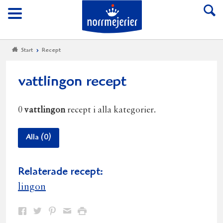
Till Norrmejerier start
Meny
Start
Recept
vattlingon recept
0
vattlingon
recept i alla kategorier.
Alla (0)
Relaterade recept:
lingon
Dela
Dela
Dela
Dela
Skriv