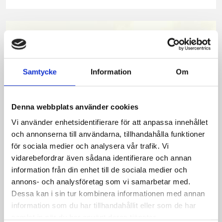
på
på
på
via
ut
Facebook
Twitter
Pinterest
e-
post
Samtycke
Information
Om
Denna webbplats använder cookies
Vi använder enhetsidentifierare för att anpassa innehållet
och annonserna till användarna, tillhandahålla funktioner
för sociala medier och analysera vår trafik. Vi
vidarebefordrar även sådana identifierare och annan
Bäst i test: Norrmejeriers laktosfria
information från din enhet till de sociala medier och
annons- och analysföretag som vi samarbetar med.
mjölk
Dessa kan i sin tur kombinera informationen med annan
information som du har tillhandahållit eller som de har
Vi kan stolt konstatera att vår laktosfria Mellanmjölk
samlat in när du har använt deras tjänster.
är bäst i smaktest när norrlänningarna sagt sitt. Fler än